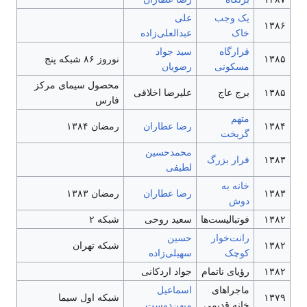
یک وجب
علی
۱۳۸۶
خاک
عبدالعلی‌زاده
قرارگاه
سید جواد
۱۳۸۵
نوروز ۸۶ شبکه پنج
مسکونی
رضویان
محصول سیمای مرکز
۱۳۸۵
برج عاج
علیرضا اخلاقی
فارس
متهم
۱۳۸۴
رضا عطاران
رمضان ۱۳۸۴
گریخت
محمدحسین
۱۳۸۳
فرار بزرگ
لطیفی
خانه به
۱۳۸۳
رضا عطاران
رمضان ۱۳۸۳
دوش
۱۳۸۲
فوتبالیست‌ها
سعید روحی
شبکه ۲
رانت‌خوار
حسین
۱۳۸۲
شبکه تهران
کوچک
سهیلی‌زاده
۱۳۸۲
رؤیای ناتمام
جواد اردکانی
ماجراهای
اسماعیل
۱۳۷۹
شبکه اول سیما
خانه قدیمی
میهن‌دوست