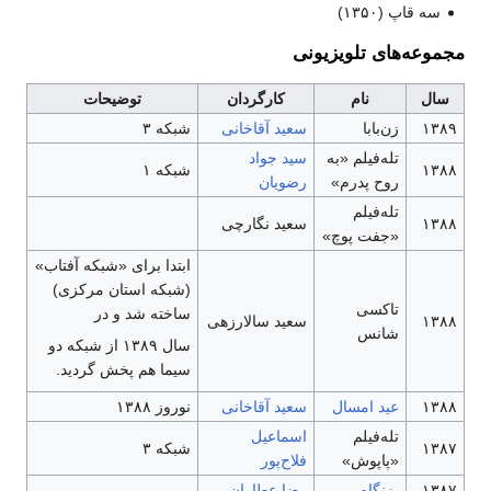
سه قاپ
(۱۳۵۰)
مجموعه‌های تلویزیونی
سال
نام
کارگردان
توضیحات
۱۳۸۹
زن‌بابا
سعید آقاخانی
شبکه ۳
تله‌فیلم «به
سید جواد
۱۳۸۸
شبکه ۱
روح پدرم»
رضویان
تله‌فیلم
۱۳۸۸
سعید نگارچی
«جفت پوچ»
ابتدا برای «شبکه آفتاب»
(شبکه استان مرکزی)
تاکسی
ساخته شد و در
۱۳۸۸
سعید سالارزهی
شانس
سال ۱۳۸۹ از شبکه دو
سیما هم پخش گردید.
۱۳۸۸
عید امسال
سعید آقاخانی
نوروز ۱۳۸۸
تله‌فیلم
اسماعیل
۱۳۸۷
شبکه ۳
«
پاپوش
»
فلاح‌پور
۱۳۸۷
بزنگاه
رضا عطاران