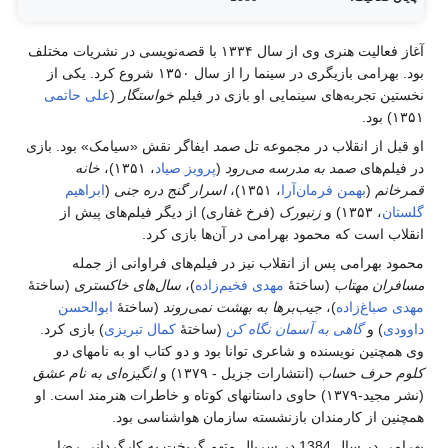
آغاز فعالیت هنری وی از سال ۱۳۳۴ با قصه‌نویسی در نشریات مختلف
بود. بهرامی بازیگری در سینما را از سال ۱۳۵۰ شروع کرد. یکی از
نخستین تجربه‌های سینمایی او بازی در فیلم
خواستگار
(
علی حاتمی
۱۳۵۱) بود.
او قبل از انقلاب در مجموعه تل
صمد
ایفاگر نقش «سیامک» بود. بازی
در فیلم‌های
صمد به مدرسه می‌رود
(
پرویز صیاد
، ۱۳۵۱)،
خانه
قمرخانم
(
بهمن فرمان‌آرا
، ۱۳۵۱)،
اسرار گنج دره جنی
(
ابراهیم
گلستان
، ۱۳۵۳) و
زنبورک
(
فرخ غفاری
) از دیگر فیلم‌های پیش از
انقلاب است که محمود بهرامی در آن‌ها بازی کرد.
محمود بهرامی پس از انقلاب نیز در فیلم‌های فراوانی از جمله
مسافران مهتاب
(ساختهٔ
مهدی فخیم‌زاده
)،
سال‌های خاکستری
(ساختهٔ
مهدی صباغ‌زاده
)،
جیب‌برها به بهشت نمی‌روند
(ساختهٔ
ابوالحسن
داوودی
) و
گاهی به آسمان نگاه کن
(ساختهٔ
کمال تبریزی
) بازی کرد.
وی همچنین نویسنده و شاعری توانا بود و دو کتاب او به نامهای
دو
کلوم حرف حساب
(انتشارات جزیل - ۱۳۷۹) و
انگیزه‌ای به نام عشق
(نشر مجید-۱۳۷۹) حاوی داستانهای کوتاه و خاطرات هنرمند است. او
همچنین از کارمندان بازنشسته سازمان هواشناسی بود.
بهرامی در سال 1384 در سریال متهم گریخت به کارگردانی رضا