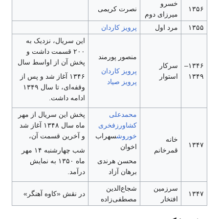
خسرو
۱۳۵۶
نصرت کریمی
میرزای دوم
۱۳۵۵
مرد اول
پرویز کاردان
این سریال، نزدیک به
۲۰۰ قسمت داشت و
منصور پورمند
پخش آن از اواسط سال
۱۳۴۶–
سرکار
پرویز کاردان
۱۳۴۹
استوار
۱۳۴۶ آغاز شد و پس از
پرویز صیاد
وقفه‌ای، تا سال ۱۳۴۹
ادامه داشت.
محمدعلی
پخش این سریال از مهر
کشاورز
فخری
ماه سال ۱۳۴۸ آغاز شد
خوروش
سهراب
و آخرین قسمت آن،
خانه
۱۳۴۷
اخوان
قمرخانم
شب چهارشنبه ۱۴ مهر
محسن هرندی
ماه ۱۳۵۰ به نمایش
برهان آزاد
درآمد.
سرزمین
شجاع‌الدین
۱۳۴۷
در نقش «کاوه آهنگر»
افتخار
مصطفی‌زاده