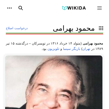
پرش
به
ابزاره
جمع و باز کردن نوار کناری
جستجو
محتوا
محمود بهرامی
درخواست اصلاح
تغییر وضعیت فهرست محتویات
محمود بهرامی
(متولد ۱۴ خرداد ۱۳۱۶ در
تویسرکان
– درگذشته ۱۵ تیر
۱۳۸۹ در
تهران
)
بازیگر
سینما
و
تلویزیون
بود.