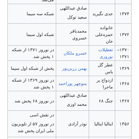
صادق عبداللهی
۱۳۷۴
جدی نگیرید
شبکه سه سیما
سعید توکل
خانواده
محمدباقر
۱۳۷۲
حمزه‌علی
شبکه اول سیما
خسروی
خان
۱۳۷۰–
تعطیلات
در نوروز ۱۳۷۱ از شبکه
خسرو ملکان
۱۳۷۱
نوروزی
۱ پخش شد.
عطر گل
۱۳۶۹
بهمن زرین‌پور
پخش از شبکه اول سیما
یاس
ازدواج پر
در نوروز ۱۳۶۹ از شبکه
۱۳۶۸
منوچهر پوراحمد
ماجرا
۱ پخش شد
صادق عبداللهی
۱۳۶۷
جنگ ۶۸
در نوروز ۶۸ پخش شد
محمد اوزی
در نقش اسی
۱۳۵۶
ایتالیا ایتالیا
نوذر آزادی
در نوروز ۵۷ از تلویزیون
ملی ایران پخش شد