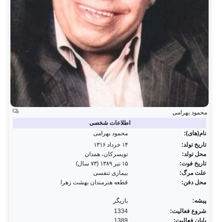
محمود بهرامی
اطلاعات شخصی
نام(های):
محمود بهرامی
تاریخ تولد:
۱۴ خرداد ۱۳۱۶
محل تولد:
تویسرکان، همدان
تاریخ فوت:
۱۵ تیر ۱۳۸۹ (۷۳ سال)
علت مرگ:
بیماری تنفسی
محل دفن:
قطعه هنرمندان بهشت زهرا
پیشه:
بازیگر
شروع فعالیت:
1334
پایان فعالیت:
1389