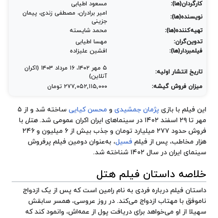
کارگردان(ها):
مسعود اطیابی
امیر برادران، مصطفی زندی، پیمان
نویسنده(ها):
جزینی
تهیه‌کننده(ها):
محمد شایسته
تدوین‌گران:
مهسا اطیابی
فیلمبردار(ها):
افشین علیزاده
۵ مهر ۱۴۰۲، ۱۶ مرداد ۱۴۰۳ (اکران
تاریخ انتشار اولیه:
آنلاین)
میزان فروش گیشه:
۲۷۷٬۰۵۲٬۱۱۵٬۰۰۰ تومان
این فیلم با بازی
پژمان جمشیدی
و
محسن کیایی
ساخته شد و از ۵
مهر تا ۲۹ اسفند ۱۴۰۲ در سینماهای ایران اکران عمومی شد.
هتل
با
فروش حدود ۲۷۷ میلیارد تومان و جذب بیش از ۶ میلیون و ۲۴۶
هزار مخاطب، پس از فیلم
فسیل
، به‌عنوان دومین فیلم پرفروش
سینمای ایران در سال ۱۴۰۲ شناخته شد.
خلاصه داستان فیلم هتل
داستان فیلم درباره فردی به نام رامین است که پس از یک ازدواج
ناموفق با مهتاب ازدواج می‌کند. در روز عروسی، همسر سابقش
سهیلا از او می‌خواهد برای دریافت پول از عمه‌اش، وانمود کند که