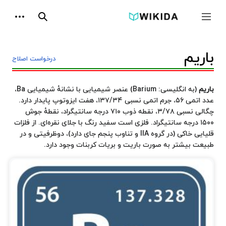
پرش
ابزارها
به
جمع و باز کردن نوار کناری
جستجو
محتوا
باریم
درخواست اصلاح
باریم
(به انگلیسی:
Barium
) عنصر شیمیایی با نشانهٔ شیمیایی Ba،
عدد اتمی ۵۶، جرم اتمی نسبی ۱۳۷/۳۴، هفت ایزوتوپ پایدار دارد.
چگالی نسبی ۳/۷۸، نقطه ذوب ۷۱۰ درجه سانتیگراد، نقطهٔ جوش
۱۵۰۰ درجه سانتیگراد. فلزی است سفید رنگ با جلای نقره‌ای. از فلزات
قلیایی خاکی (در گروه IIA و تناوب پنجم جای دارد)، دوظرفیتی و در
طبیعت بیشتر به صورت باریت و بریات کربنات وجود دارد.