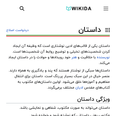
پرش
ابزارها
به
جمع و باز کردن نوار کناری
جستجو
محتوا
داستان
درخواست اصلاح
تغییر وضعیت فهرست محتویات
داستان یکی از قالب‌های ادبی نوشتاری است که
وظیفه
آن ایجاد
کردن شخصیت‌های
تخیلی
و
توضیح
روابط
آن شخصیت‌ها است.
نویسنده
با
خلاقیت
و
هنر
خود رویدادها و
حوادث
را در داستان ایجاد
می‌کند.
داستان‌ها سبکی از
نوشتار
هستند که
پند
و
یادگیری
به همراه دارند.
عنصر
خیال
در این سبک بسیار پررنگ است. داستان برای انتقال
مفاهیم و آموزه‌ها خلق می‌شود. اولین داستان‌های مکتوب به
کتاب‌های مقدس
ادیان
مختلف برمی‌گردد.
ویژگی داستان
داستان می‌تواند به‌ صورت
مکتوب
،
شفاهی
و
نمایشی
باشد.
مکتوب یعنی داستانی که
نوشته
شود و
خوانده
شود.