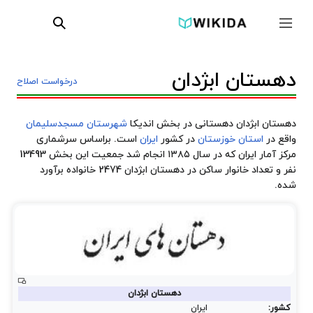
پرش
ابزارها
به
جمع و باز کردن نوار کناری
جستجو
محتوا
دهستان ابژدان
درخواست اصلاح
دهستان ابژدان دهستانی در بخش اندیکا
شهرستان مسجدسلیمان
واقع در
استان خوزستان
در کشور
ایران
است. براساس سرشماری
مرکز آمار ایران که در سال ۱۳۸۵ انجام شد جمعیت این بخش 13493
نفر و تعداد خانوار ساکن در دهستان ابژدان 2474 خانواده برآورد
شده.
دهستان ابژدان
کشور:
ایران