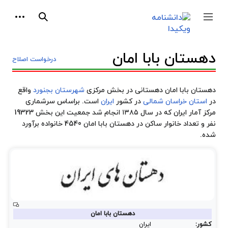
پرش
ابزارها
به
جمع و باز کردن نوار کناری
جستجو
محتوا
دهستان بابا امان
درخواست اصلاح
دهستان بابا امان دهستانی در بخش مرکزی
شهرستان بجنورد
واقع
در
استان خراسان شمالی
در کشور
ایران
است. براساس سرشماری
مرکز آمار ایران که در سال ۱۳۸۵ انجام شد جمعیت این بخش 19323
نفر و تعداد خانوار ساکن در دهستان بابا امان 4540 خانواده برآورد
شده.
دهستان بابا امان
کشور:
ایران