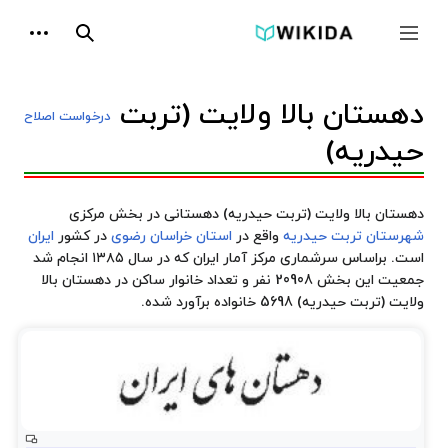
پرش
ابزارها
به
جمع و باز کردن نوار کناری
جستجو
محتوا
دهستان بالا ولایت (تربت
درخواست اصلاح
حیدریه)
دهستان بالا ولایت (تربت حیدریه) دهستانی در بخش مرکزی
شهرستان تربت حیدریه
واقع در
استان خراسان رضوی
در کشور
ایران
است. براساس سرشماری مرکز آمار ایران که در سال ۱۳۸۵ انجام شد
جمعیت این بخش 20908 نفر و تعداد خانوار ساکن در دهستان بالا
ولایت (تربت حیدریه) 5698 خانواده برآورد شده.