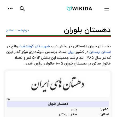
پرش
ابزارها
به
جمع و باز کردن نوار کناری
جستجو
محتوا
دهستان بلوران
درخواست اصلاح
دهستان بلوران دهستانی در بخش درب
شهرستان کوهدشت
واقع در
استان لرستان
در کشور
ایران
است. براساس سرشماری مرکز آمار ایران
که در سال ۱۳۸۵ انجام شد جمعیت این بخش 5012 نفر و تعداد
خانوار ساکن در دهستان بلوران 1005 خانواده برآورد شده.
دهستان بلوران
کشور:
ایران
استان:
استان لرستان