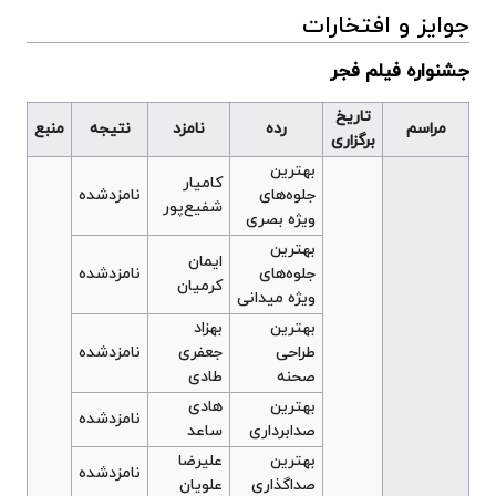
جوایز و افتخارات
جشنواره فیلم فجر
تاریخ
مراسم
رده
نامزد
نتیجه
منبع
برگزاری
بهترین
کامیار
جلوه‌های
نامزدشده
شفیع‌پور
ویژه بصری
بهترین
ایمان
جلوه‌های
نامزدشده
کرمیان
ویژه میدانی
بهترین
بهزاد
طراحی
جعفری
نامزدشده
صحنه
طادی
بهترین
هادی
نامزدشده
صدابرداری
ساعد
بهترین
علیرضا
نامزدشده
صداگذاری
علویان