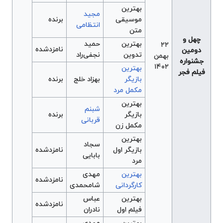
بهترین
مجید
موسیقی
برنده
انتظامی
متن
چهل و
بهترین
حمید
۲۲
نامزدشده
دومین
تدوین
نجفی‌راد
بهمن
جشنواره
۱۴۰۲
بهترین
فیلم فجر
بازیگر
بهزاد خلج
برنده
مکمل مرد
بهترین
شبنم
بازیگر
برنده
قربانی
مکمل زن
بهترین
سجاد
بازیگر اول
نامزدشده
بابایی
مرد
بهترین
مهدی
نامزدشده
کارگردانی
شامحمدی
بهترین
عباس
نامزدشده
فیلم اول
نادران