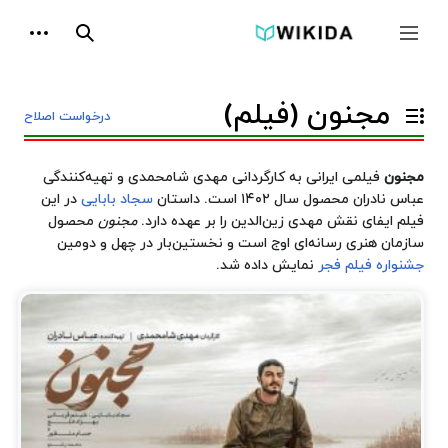
پرش
ابزارها
به
جمع و باز کردن نوار کناری
جستجو
محتوا
مجنون (فیلم)
درخواست اصلاح
تغییر وضعیت فهرست محتویات
مجنون
فیلمی ایرانی به کارگردانی
مهدی شامحمدی
و تهیه‌کنندگی
عباس نادران
محصول سال ۱۴۰۲ است. داستان
سجاد بابایی
در این
فیلم ایفای نقش مهدی زین‌الدین را بر عهده دارد.
مجنون
محصول
سازمان هنری رسانه‌ای اوج
است و نخستین‌بار در چهل و دومین
جشنواره فیلم فجر
نمایش داده شد.
داستان