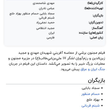
کارگردان(ها):
مهدی شامحمدی
تهیه‌کننده(ها):
عباس نادران
سجاد بابایی حسام منظور بهزاد خلج
بازیگران:
شبنم قربانی
تدوین‌گران:
حمید نجفی‌راد
آهنگساز:
مجید انتظامی
کشور(های) سازنده:
ایران
زبان اصلی:
فارسی
فيلم مجنون برشي از حماسه آفريني شهيدان مهدي و مجيد
زين‌الدين و رزم‌آوران لشگر 17 علي‌بن‌ابي‌طالب(ع) در جزيره مجنون و
عمليات بزرگ خيبر
را به تصوير مي‌کشد. داستان این فیلم در جریان
جنگ ایران و عراق
پیش می‌رود.
بازیگران
سجاد بابایی
حسام منظور
بهزاد خلج
شبنم قربانی