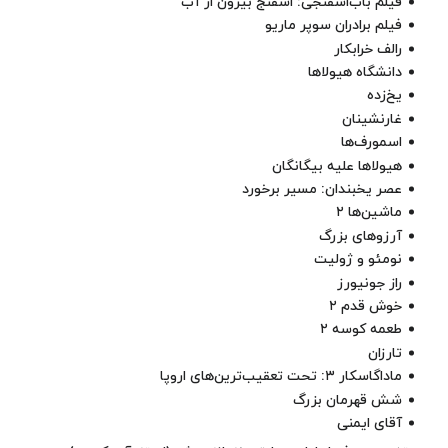
فیلم باب‌اسفنجی: اسفنج بیرون از آب
فیلم
برادران سوپر ماریو
رالف خرابکار
دانشگاه هیولاها
یخ‌زده
غارنشینان
اسمورف‌ها
هیولاها علیه بیگانگان
عصر یخبندان
: مسیر برخورد
ماشین‌ها ۲
آرزوهای بزرگ
نومئو و ژولیت
راز جونیورز
خوش قدم ۲
طعمه کوسه ۲
تارزان
ماداگاسکار ۳
: تحت تعقیب‌ترین‌های اروپا
شش قهرمان بزرگ
آقای ایمنی