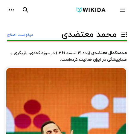
پرش
ابزارها
به
جمع و باز کردن نوار کناری
جستجو
محتوا
محمد معتضدی
درخواست اصلاح
تغییر وضعیت فهرست محتویات
محمدکمال معتضدی
(زاده ۲۱ اسفند ۱۳۶۱) در حوزه کمدی، بازیگری و
صداپیشگی در ایران فعالیت کرده‌است.
فعالیت
هنری