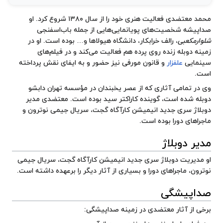
محمد معتضدی فعالیت هنری خود را از سال ۱۳۸۰ شروع کرد. او
صداپیشه شخصیت‌های پویانمایی‌هایی از جمله
باب‌اسفنجی
شلوارمکعبی
،
رالف خرابکار
،
دانشگاه هیولاها
و… بوده است. او در
زمینه دوبله زنده روی پرده هم فعالیت می‌کند و در فیلم‌های
سینمایی
علفزار
و
قانون مورفی
نیز حضور و به ایفای نقش پرداخته
است.
وی در تمامی آثاری که از
عصر یخبندان
در مؤسسه تهران دابشو
دوبله شده است، گوینده کاراکتر سید بوده است. معتضدی مدیر
دوبلاژ سری جدید انیمیشن
کارآگاه گجت
، سریال
جیمی نوترون
و
ماجراهای دورا
بوده است.
مدیر دوبلاژ
او مدیریت دوبلاژ سری جدید انیمیشن کارآگاه گجت، سریال جیمی
نوترون، ماجراهای دورا و بسیاری از آثار دیگر را برعهده داشته است.
صداپیشگی
برخی از آثار معتضدی در زمینه صداپیشگی: