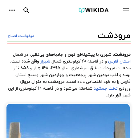
پرش
ابزارها
به
جمع و باز کردن نوار کناری
جستجو
محتوا
مرودشت
درخواست اصلاح
مرودشت
، شهری با پیشینه‌ای کهن و جاذبه‌های بی‌نظیر، در شمال
استان فارس
و در فاصله 40 کیلومتری شمال
شیراز
واقع شده است.
جمعیت مرودشت طبق سرشماری سال 1395، 148 هزار و 858 نفر
بوده و لقب دومین شهر پرجمعیت و چهارمین شهر وسیع استان
فارس را به خود اختصاص داده است. مرودشت به عنوان دروازه
ورودی
تخت جمشید
شناخته می‌شود و در فاصله 10 کیلومتری از این
شهر قرار دارد.
نام‌شناسی