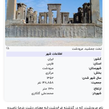
تخت جمشید، مرودشت
اطلاعات شهر
کشور:
ایران
استان:
فارس
شهرستان:
مرودشت
بخش:
مرکزی
سال شهر شدن:
۱۳۵۲
جمعیت:
۱۴۸٬۸۵۸ نفر
ارتفاع:
۱۶۲۰ متر
شهردار:
محمدعلی گلکاری
نام مرودشت، که در گذشته مَرغ‌دشت (به معنای دشت خرم) نامیده