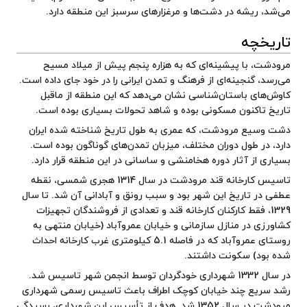
می‌شد، ریشه در دشت‌ها و مرغزارهای سرسبز این منطقه دارد.
تاریخچه
مرودشت، با پیشینه‌ای که به هزاره پنجم پیش از میلاد مسیح
می‌رسد، گنجینه‌ای از فرهنگ و تمدن ایرانی را در خود جای داده است.
کاوش‌های باستان‌شناسی نشان می‌دهد که این منطقه از ماقبل
تاریخ تاکنون مسکونی بوده و شاهد تحولات بسیاری بوده است.
دشت وسیع مرودشت، که عمری به طول تاریخ شناخته شده ایران
دارد، در طول دوران مختلف، میزبان تمدن‌های گوناگون بوده است.
بسیاری از آثار دوره هخامنشی و ساسانی در این منطقه قرار دارد.
تاسیس کارخانه قند مرودشت در سال 1314 هجری شمسی، نقطه
عطفی در تاریخ این شهر بود و سبب رونق و آبادانی آن شد. تا سال
1329، فقط کارکنان کارخانه قند و تعدادی از فروشندگان تجهیزات
کشاورزی در منازل سازمانی و خیابان عمروآباد (خیابان منتهی به
روستای عمروآباد که در فاصله 5.1 کیلومتری غرب کارخانه احداث
شده بود) سکونت داشتند.
در سال 1332 شهرداری خودگردان توسط انجمن شهر تاسیس شد.
رشد سریع چند خیابان کوچک اطراف باعث تاسیس رسمی شهرداری
مرودشت در سال 1352 شد. هدف از تأسیس این شهرداری، رسیدگی