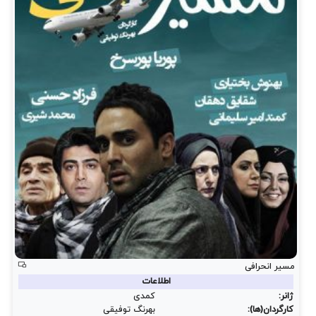
مسیر انحرافی
اطلاعات
ژانر:
کمدی
کارگردان(ها):
بهرنگ توفیقی