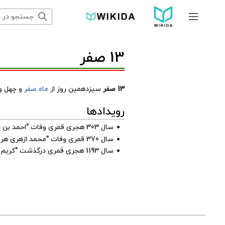
پرش
به
جمع و باز کردن نوار کناری
محتوا
13 صفر
13 صفر
سیزدهمین روز از
ماه صفر
و چهل و
رویدادها
سال 303 هجری قمری وفات "
احمد بن
سال 370 قمری وفات "
محمد ازهری هر
سال 1193 هجری قمری درگذشت "
کریم 