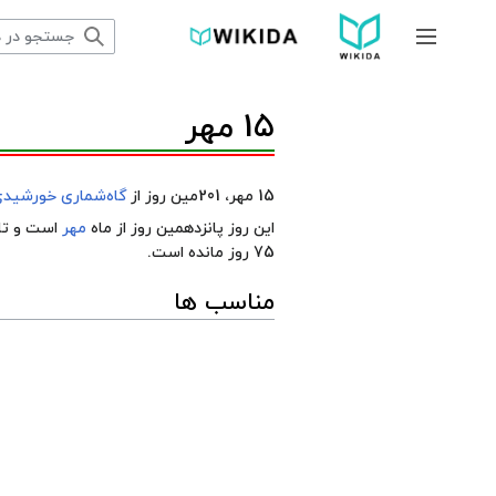
پرش
به
جمع و باز کردن نوار کناری
محتوا
15 مهر
15 مهر، 201مین روز از
گاه‌شماری خورشید
این روز پانزدهمین روز از ماه
مهر
است و تا 
75 روز مانده است.
مناسب ها