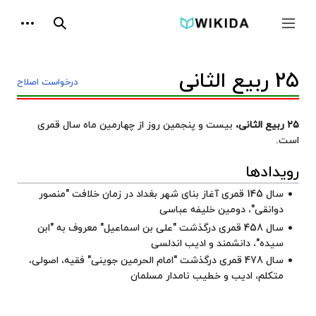
پرش
ابزارها
به
جمع و باز کردن نوار کناری
جستجو
محتوا
25 ربیع الثانی
درخواست اصلاح
۲۵ ربیع الثانی،
بیست و پنجمین روز از چهارمین ماه سال قمری
است.
رویدادها
سال 145 قمری آغاز بنای شهر بغداد در زمان خلافت "
منصور
دوانقی
"، دومین خلیفه ‏عباسی
سال 458 قمری درگذشت "
على بن اسماعیل
" معروف به "ابن
سیده"، دانشمند و ادیب اندلسی
سال 478 قمری درگذشت "
امام الحرمین جوینی
" فقیه، اصولی،
متکلم، ادیب و خطیب نامدار مسلمان