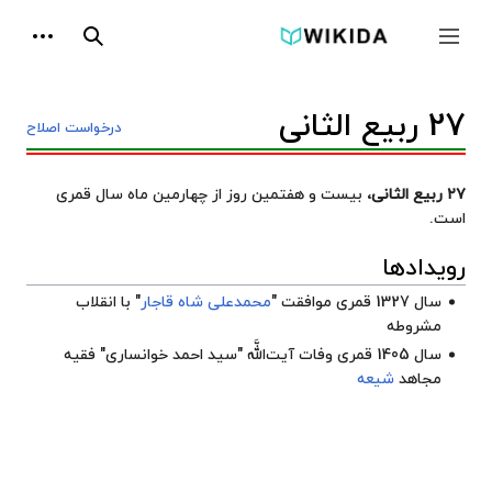
پرش
ابزارها
به
جمع و باز کردن نوار کناری
جستجو
محتوا
27 ربیع الثانی
درخواست اصلاح
۲۷ ربیع الثانی،
بیست و هفتمین روز از چهارمین ماه سال قمری
است.
رویدادها
سال 1327 قمری موافقت "
محمدعلی شاه قاجار
" با
انقلاب
مشروطه
سال 1405 قمری وفات آیت‌‏اللَّه "
سید احمد خوانساری
" فقیه
مجاهد
شیعه