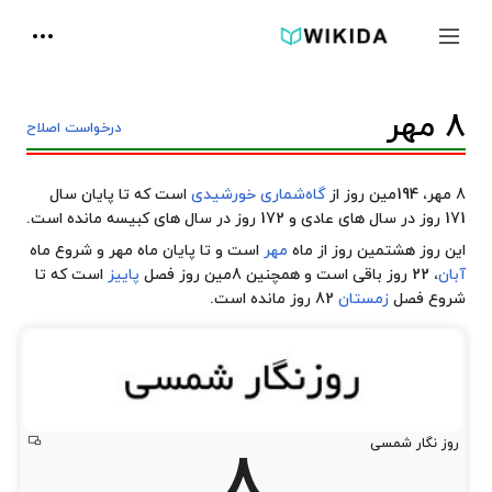
پرش
ابزارها
به
جمع و باز کردن نوار کناری
جستجو
محتوا
8 مهر
درخواست اصلاح
8 مهر، 194مین روز از
گاه‌شماری خورشیدی
است که تا پایان سال
171 روز در سال های عادی و 172 روز در سال های کبیسه مانده است.
این روز هشتمین روز از ماه
مهر
است و تا پایان ماه مهر و شروع ماه
آبان
، 22 روز باقی است و همچنین 8مین روز فصل
پاییز
است که تا
شروع فصل
زمستان
82 روز مانده است.
مناسب
ها
روز نگار شمسی
8