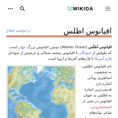
پرش
به
ابزاره
جمع و باز کردن نوار کناری
جستجو
محتوا
اقیانوس اطلس
درخواست اصلاح
اقیانوس اَطلَس
(Atlantic Ocean) دومین اقیانوس بزرگ
جهان
است
که طولش از
جنوبگان
تا اقیانوس منجمد شمالی و عرضش از سواحل
قاره آمریکا
تا قاره‌های آفریقا و اروپا است.
نام اقیانوس اطلس،
به شخصیت
اساطیری یونانی
اشاره دارد.
قدیمی‌ترین اشاره
به اطلس به عنوان
اقیانوس در متنی از
استسیخروس
،
شاعر میانه‌های