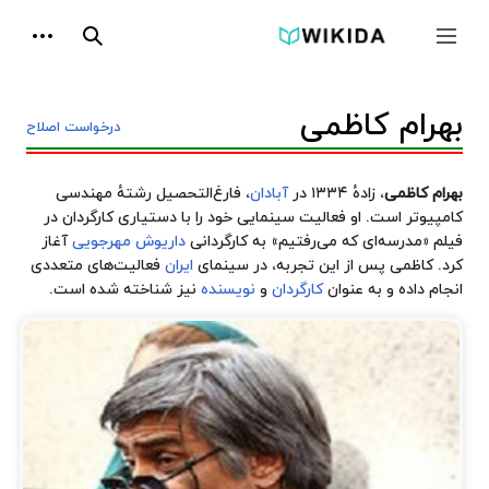
پرش
ابزارها
به
جمع و باز کردن نوار کناری
جستجو
محتوا
بهرام کاظمی
درخواست اصلاح
بهرام کاظمی
، زادهٔ ۱۳۳۴ در
آبادان
، فارغ‌التحصیل رشتهٔ
مهندسی
کامپیوتر
است. او فعالیت سینمایی خود را با دستیاری کارگردان در
فیلم «مدرسه‌ای که می‌رفتیم» به کارگردانی
داریوش مهرجویی
آغاز
کرد. کاظمی پس از این تجربه، در سینمای
ایران
فعالیت‌های متعددی
انجام داده و به عنوان
کارگردان
و
نویسنده
نیز شناخته شده است.