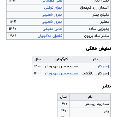
نقش نگار
علی عطشانی
۱۳۹۲
آسمان زرد کم‌عمق
بهرام توکلی
دنیای بهتر
بهروز شعیبی
دهلیز
بهروز شعیبی
۱۳۹۱
پذیرایی ساده
مانی حقیقی
۱۳۹۰
دختر شاه پریون
کامران قدکچیان
۱۳۸۹
نمایش خانگی
نام
کارگردان
سال
زخم کاری
محمدحسین مهدویان
۱۴۰۰
زخم کاری:بازگشت
محمدحسین مهدویان
۱۴۰۲
تئاتر
نام
سال
سندروم روسمر
1402
پدر
1401