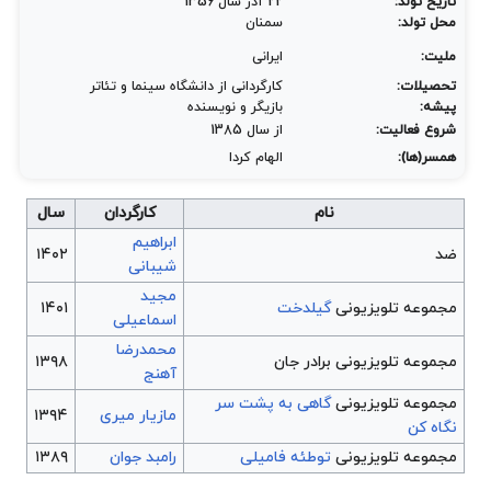
تاریخ تولد:
22 آذر سال 1356
محل تولد:
سمنان
ملیت:
ایرانی
تحصیلات:
کارگردانی از دانشگاه سینما و تئاتر
پیشه:
بازیگر و نویسنده
شروع فعالیت:
از سال 1385
همسر(ها):
الهام کردا
نام
کارگردان
سال
ابراهیم
ضد
۱۴۰۲
شیبانی
مجید
مجموعه تلویزیونی
گیلدخت
۱۴۰١
اسماعیلی
محمدرضا
مجموعه تلویزیونی
برادر جان
۱۳۹۸
آهنج
مجموعه تلویزیونی
گاهی به پشت سر
مازیار میری
۱۳۹۴
نگاه کن
مجموعه تلویزیونی
توطئه فامیلی
رامبد جوان
۱۳۸۹