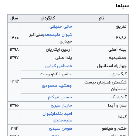
سینما
نام
کارگردان
سال
تفریق
مانی حقیقی
کیوان علیمحمدی
علی‌اکبر
۱۴٠٠
۲۸۸۸
حیدری
پیله آهنی
آرمین ایثاریان
۱۳۹۸
جمشیدیه
یلدا جبلی
١٣٩٧
چهارراه استانبول
مصطفی کیایی
گرگ‌بازی
عباس نظام‌دوست
۱۳۹۶
شکستن همزمان بیست
جمشید محمودی
استخوان
آندرانیک
حسین مهکام
سارا و آیدا
مازیار میری
۱۳۹۵
امید بنکدار
کیوان
گیلدا
علیمحمدی
خشم و هیاهو
هومن سیدی
۱۳۹۴