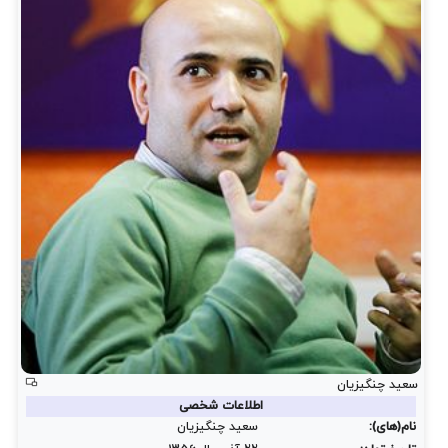
سعید چنگیزیان
اطلاعات شخصی
نام(های):
سعید چنگیزیان