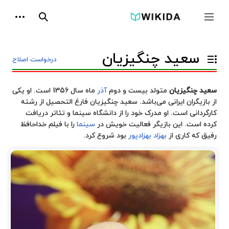
پرش
ابزارها
به
جمع و باز کردن نوار کناری
جستجو
محتوا
سعید چنگیزیان
درخواست اصلاح
تغییر وضعیت فهرست محتویات
سعید چنگیزیان
متولد بیست و دوم
آذر
ماه سال 1356 است. او یکی
از بازیگران ایرانی می‌باشد. سعید چنگیزیان فارغ التحصیل از رشته
کارگردانی است. او مدرک خود را از
دانشگاه سینما و تئاتر
دریافت
کرده است. این بازیگر فعالیت خویش در
سینما
را با فیلم
خداحافظ
رفیق
که کاری از
بهزاد بهزادپور
بود شروع کرد.
فیلم
شناسی
تلویزیون