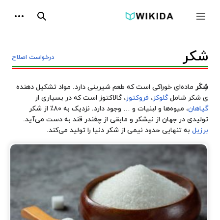
پرش
ابزارها
به
جمع و باز کردن نوار کناری
جستجو
محتوا
شکر
درخواست اصلاح
شِکَر
ماده‌ای خوراکی است که طعم شیرینی دارد. مواد تشکیل دهنده
ی شکر شامل
گلوکز
،
فروکتوز
،
گالاکتوز
است که در بسیاری از
گیاهان
،
میوه‌
ها و لبنیات و … وجود دارد. نزدیک به ۸۰٪ از شکر
تولیدی در جهان از
نیشکر
و مابقی از
چغندر قند
به‌ دست می‌آید.
برزیل
به‌ تنهایی حدود نیمی از شکر دنیا را تولید می‌کند.