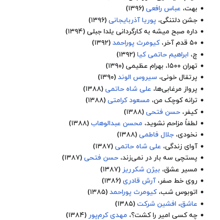
بهت
،
عباس رافعی
(۱۳۹۶)
جشن دلتنگی
،
پوریا آذربایجانی
(۱۳۹۶)
داره صبح میشه
به کارگردانی
یلدا جبلی
(۱۳۹۴)
۵۰ قدم آخر
،
کیومرث پوراحمد
(۱۳۹۲)
چ،
ابراهیم حاتمی کیا
(۱۳۹۲)
تهران ۱۵۰۰
،
بهرام عظیمی
(۱۳۹۰)
پرتقال خونی
،
سیروس الوند
(۱۳۹۰)
پرواز مرغابی‌ها
،
علی شاه حاتمی
(۱۳۸۸)
ترانه کوچک من
،
مسعود کرامتی
(۱۳۸۸)
کیفر،
حسن فتحی
(۱۳۸۸)
لطفاً مزاحم نشوید
،
محسن عبدالوهاب
(۱۳۸۸)
نخودی
،
جلال فاطمی
(۱۳۸۸)
آوای زندگی
،
علی شاه حاتمی
(۱۳۸۷)
پستچی سه بار در نمی‌زند
،
حسن فتحی
(۱۳۸۷)
مسیر عشق
،
بیژن شکرریز
(۱۳۸۷)
روی خط صفر
،
آرش قادری
(۱۳۸۶)
اتوبوس شب
،
کیومرث پوراحمد
(۱۳۸۵)
عاشق
،
افشین شرکت
(۱۳۸۵)
چه کسی امیر را کشت؟
،
مهدی کرم‌پور
(۱۳۸۴)