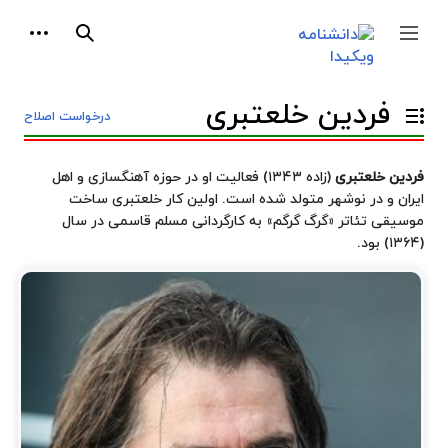
پرش
ابزارها
به
جمع و باز کردن نوار کناری
جستجو
محتوا
فردین خلعتبری
درخواست اصلاح
تغییر وضعیت فهرست محتویات
فردین خلعتبری
(زاده ۱۳۴۳) فعالیت او در حوزه آهنگسازی و اهل
ایران و در نوشهر متولد شده است. اولین کار خلعتبری ساخت
موسیقی تئاتر «
گرگ گرگم
» به کارگردانی
مسلم قاسمی
در سال
(۱۳۶۴) بود.
فعالیت‌ها