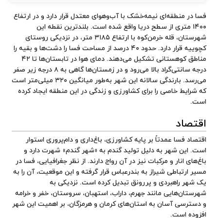
فسا در منطقه‌ای نیمه‌خشک با آب‌وهوای معتدل قرار دارد و در ارتفاع
۱۴۰۰ متری از سطح دریا واقع شده است. بلندترین نقطه این
شهرستان، قله خرمن‌کوه با ارتفاع ۳۱۸۵ متر، در نزدیکی روستای
کچوییه قرار دارد. حدود ۴۰ درصد از مساحت فسا را دشت‌ها و بقیه را
مناطق کوهستانی تشکیل می‌دهند. دمای هوا در تابستان‌ها تا ۴۲
درجه سانتی‌گراد بالا می‌رود و در زمستان‌ها گاهی به ۸ درجه زیر صفر
می‌رسد. بارندگی سالانه این شهر به‌طور میانگین ۳۲۰ میلی‌متر است
که شرایط خاصی را برای کشاورزی و زندگی در این منطقه ایجاد کرده
است.
اقتصاد
اقتصاد فسا عمدتاً بر پایه کشاورزی، باغ‌داری و دام‌پروری استوار
است. این شهر به دلیل تولید گندم به «شهر گندم» شهرت دارد و
باغ‌های انار و مرکبات نیز در آن رواج دارند. از نظر جغرافیایی، فسا در
مسیر ارتباطی شیراز به بندرعباس قرار گرفته و این موقعیت، آن را به
یک شهر راهبردی و پررونق تبدیل کرده است. نزدیکی به
شهرستان‌هایی مانند جهرم، داراب، استهبان، سروستان، خفر و خرامه
و دسترسی آسان به استان‌های کرمان و هرمزگان، بر اهمیت این شهر
افزوده است.