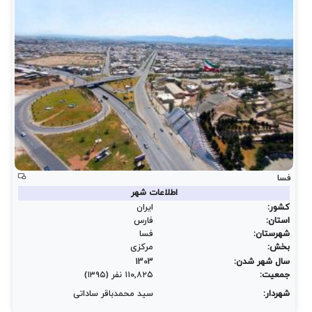
و
اقلیم
فسا
اطلاعات شهر
کشور:
ایران
استان:
فارس
شهرستان:
فسا
بخش:
مرکزی
سال شهر شدن:
1303
جمعیت:
۱۱۰٬۸۲۵ نفر (۱۳۹۵)
شهردار:
سید محمدباقر ساداتی