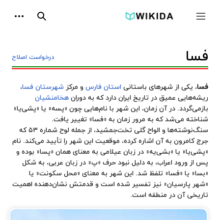
پرش
ابزارها
به
جمع و باز کردن نوار کناری
جستجو
محتوا
فسا
درخواست اصلاح
فسا
، یکی از شهرهای باستانی
استان فارس
و مرکز
شهرستان فسا
،
ریشه‌هایی عمیق در تاریخ ایران دارد که به دوران
هخامنشیان
بازمی‌گردد. در آن زمان، این شهر با نام‌هایی چون «پسه» یا «پشی‌یا»
شناخته می‌شد که به مرور زمان به «فسا» تغییر یافت.
سنگ‌نوشته‌ها و الواح گلی تخت‌جمشید، از جمله لوح شماره ۵۳ که
جرج کامرون
به آن اشاره کرده، موقعیت این شهر را تأیید می‌کند. نام
«پشی‌یا» یا «بشی‌یه» در زبان عیلامی به معنای همان «پسا» بوده و
پس از ورود اعراب، به دلیل نبود حرف «پ» در زبان عربی، به شکل
«بسا» یا «فسا» تلفظ شد. این شهر به معنای «محل سکونت» یا
«شهر پارسیان» نیز تفسیر شده است و قدمتش نشان‌دهنده اهمیت
تاریخی آن در منطقه است.
جغرافیا