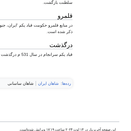
سلطنت بازگشت.
قلمرو
در منابع قلمرو حکومت قباد یکم 'ایران، جن
ذکر شده است.
درگذشت
قباد یکم سرانجام در سال 531 م درگذشت که علت مرگ او در منابع 'مرگ طبیعی' ذکر شده است.
رده‌ها
:
شاهان ایران
شاهان ساسانی
این صفحه آخرین‌بار در ‏۱۴ اوت ۲۰۲۴ ساعت ‏۱۷:۱۹ ویرایش شده‌است.