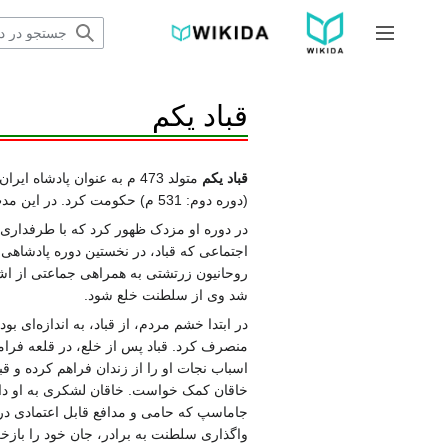
پرش
به
جمع و باز کردن نوار کناری
محتوا
قباد یکم
قباد یکم
متولد 473 م به عنوان پادشاه ایران در سلسله
(دوره دوم: 531 م) حکومت کرد. در این مدت مرکز حکومت او
در دوره او
مزدک
ظهور کرد که با طرفداری پ
اجتماعی که قباد، در نخستین دوره پادشاهی ص
روحانیون زرتشتی به همراهی جماعتی از ا
شد وی از سلطنت خلع شود.
در ابتدا خشم مردم، از قباد، به اندازه‌ای بو
منصرف کرد. قباد پس از خلع، در
قلعه فرا
اسباب نجات او را از زندان فراهم کرده و قبا
خاقان کمک خواست. خاقان لشکری به او داد
جاماسپ که حامی و مدافع قابل اعتمادی در 