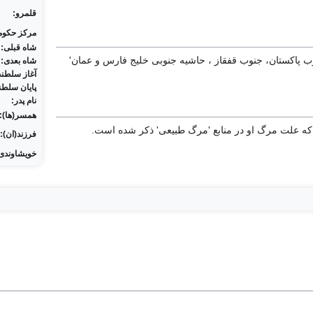
قلمرو:
مرکز حکوم
شاه قبلی:
وب پاکستان، جنوب قفقاز ، حاشیه جنوبی خلیج فارس و عمان'
شاه بعدی:
آغاز سلطن
پایان سلط
نام پدر:
همسر(ها):
فرزند(ان):
خویشاوندی