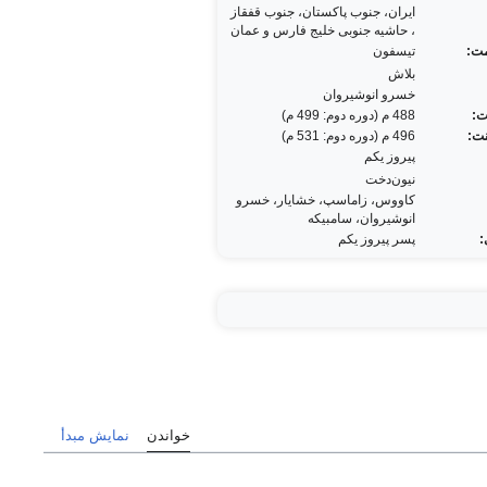
ایران، جنوب پاکستان، جنوب قفقاز
، حاشیه جنوبی خلیج فارس و عمان
ت:
تیسفون
بلاش
خسرو انوشیروان
ت:
488 م (دوره دوم: 499 م)
نت:
496 م (دوره دوم: 531 م)
پیروز یکم
نیون‌دخت
کاووس، زاماسپ، خشایار، خسرو
انوشیروان، سامبیکه
:
پسر پیروز یکم
خواندن
نمایش مبدأ