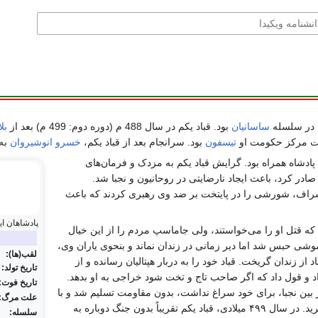
ساسانیان
بود. قباد یکم در سال 488 م (دوره دوم: 499 م) بعد از
بل
تیسفون
بود. سرانجام بعد از قباد یکم،
خسرو انوشیروان
به 
ادشاه همراه بود. گرایش قباد یکم به مزدک و فرمان‌های
ادر کرد، باعث ایجاد نارضایتی در روحانیون و نجبا شد.
شراف، شورشی را در پایتخت بر ضد وی رهبری کردند که باعث
پادشاهان ای
د که قتل او را می‌خواستند، ولی
جاماسپ
مردم را از این خیال
موشی
حبس شد اما دیر زمانی در زندان نماند و بنحوی یاران وی،
لقب(ها):
د از زندان گریخت. قباد خود را به دربار
هپتالیان
رسانده و از
تاریخ تولد:
 و قول داد که اگر صاحب تاج و تخت شود خراجی به او بدهد.
تاریخ فوت:
بین نجبا، برای خود سراغ نداشت، بدون مقاومت تسلیم شد و با
علت مرگ:
واگذاری سلطنت به برادر، جان خود را بازخرید. در سال ۴۹۹ میلادی، قباد یکم تقریباً بدون جنگ دوباره به
سلسله: