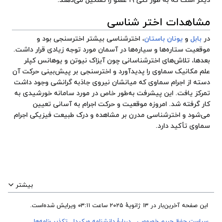
دیگر است که به طور کلی ۱۹ عضو را تشکیل می‌دهند.
مشاهدات اختر شناسی
در
بابل
و
یونان باستان
، اخترشناسی بیشتر اخترسنجی بود و
موقعیت ستاره‌ها و سیاره‌ها در آسمان مورد توجه زیادی قرار داشت.
بعدها، تلاش‌های اخترشناسانی چون آیزاک
نیوتن
و
یوهانس کپلر
علم مکانیک سماوی را پدیدآورد و اخترسنجی بر پیش‌بینی حرکت آن
دسته از اجرام سماوی که میانشان نیروی جاذبه گرانشی وجود داشت
تمرکز یافت. این پیشرفت به‌طور خاص در مورد سامانه خورشیدی به
کار گرفته شد. امروزه موقعیت و حرکت اجرام به آسانی تعیین
می‌شود و اخترشناسی مدرن بر مشاهده و درک طبیعت فیزیکی اجرام
سماوی تأکید دارد.
بیشتر
این صفحه آخرین‌بار در ‏۱۳ ژانویهٔ ۲۰۲۵ ساعت ‏۰۳:۱۱ ویرایش شده‌است.
سیاست حفظ حریم خصوصی
دربارهٔ دانشنامه ویکیدا
تکذیب‌نامه‌ها