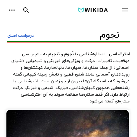
پرش
ابزارها
به
جمع و باز کردن نوار کناری
جستجو
محتوا
نجوم
درخواست اصلاح
تغییر وضعیت فهرست محتویات
اخترشناسی
یا
ستاره‌شناسی
یا
نُجوم
و
تنجیم
به علم بررسی
موقعیت، تغییرات، حرکت و ویژگی‌های فیزیکی و شیمیایی «اشیای
آسمانی» از جمله ستاره‌ها، سیاره‌ها، دنباله‌دارها، کهکشان‌ها و
رویدادهای آسمانی مانند شفق قطبی و تابش زمینه کیهانی گفته
می‌شود که خاستگاه آن‌ها بیرون از جو زمین است. اخترشناسی با
رشته‌هایی همچون کیهان‌شناسی، فیزیک، شیمی و فیزیکِ حرکت
ارتباط دارد. اگر فقط ستاره‌ها مطالعه شوند به آن اخترشناسی
ستاره‌ای گفته می‌شود.