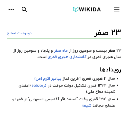
پرش
ابزارها
به
جمع و باز کردن نوار کناری
جستجو
محتوا
23 صفر
درخواست اصلاح
23 صفر
بیست و سومین روز از
ماه صفر
و پنجاه و سومین روز از
سال هجری قمری در
گاه‌شماری هجری قمری
است.
رویدادها
سال 11 هجری قمری آخرین نماز
پیامبر اکرم (ص)
سال 1334 قمری تشکیل دولت موقت در
کرمانشاه
(اعضای
کمیته دفاع ملی)
سال 1301 قمری وفات "محمدباقر آقانجفی اصفهانی" از فقها و
علمای مجاهد
شیعه