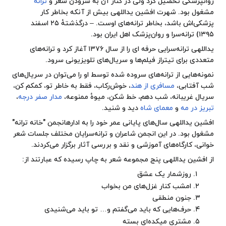
روانپزشکی
تحصیل کرد ولی در کنار آن به سرودن شعر و
ترانه
مشغول بود. شهرت افشین یداللهی بیش از آنکه بخاطر کار
پزشکی‌اش باشد، بخاطر ترانه‌های اوست. – درگذشتهٔ ۲۵ اسفند
۱۳۹۵) ترانه‌سرا و روان‌پزشک اهل ایران بود.
یداللهی ترانه‌سرایی حرفه ای را از سال ۱۳۷۶ آغاز کرد و ترانه‌های
متعددی برای تیتراز فیلم‌ها و سریال‌های تلویزیونی سرود.
نمونه‌هایی از ترانه‌های سروده شده توسط او را می‌توان در سریال‌های
شب آفتابی
،
مسافری از هند
،
خوش‌رکاب
، فقط به خاطر تو، کمکم کن،
سریال غریبانه،
شب دهم
،
خط شکن
،
میوهٔ ممنوعه
،
مدار صفر درجه
،
تبریز در مه
و
معمای شاه
دید و شنید.
افشین یداللهی سال‌های پایانی عمر خود را به ادارهانجمن "خانه ترانه"
مشغول بود. در این انجمن شاعران و ترانه‌سرایان مختلف جلسات شعر
خوانی، کارگاه‌های آموزشی و نقد و بررسی آثار برگزار می‌کردند.
از افشین یداللهی پنج مجموعه شعر به چاپ رسیده که عبارتند از:
روزشمار یک عشق
امشب کنار غزل‌های من بخواب
جنون منطقی
حرف‌هایی که باید می‌گفتم و… تو باید می‌شنیدی
مشتری میکده‌ای بسته