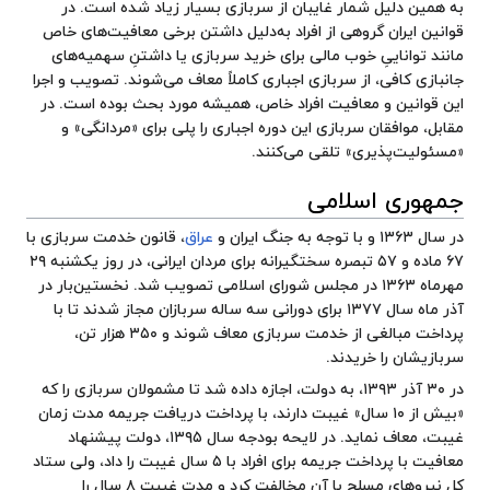
به همین دلیل شمار غایبان از سربازی بسیار زیاد شده است. در
قوانین ایران گروهی از افراد به‌دلیل داشتن برخی معافیت‌های خاص
مانند تواناییِ خوب مالی برای خرید سربازی یا داشتنِ سهمیه‌های
جانبازی کافی، از سربازی اجباری کاملاً معاف می‌شوند. تصویب و اجرا
این قوانین و معافیت افراد خاص، همیشه مورد بحث بوده است. در
مقابل، موافقان سربازی این دوره اجباری را پلی برای «مردانگی» و
«مسئولیت‌پذیری» تلقی می‌کنند.
جمهوری اسلامی
در سال ۱۳۶۳ و با توجه به جنگ ایران و
عراق
، قانون خدمت سربازی با
۶۷ ماده و ۵۷ تبصره سختگیرانه برای مردان ایرانی، در روز یکشنبه ۲۹
مهرماه ۱۳۶۳ در مجلس شورای اسلامی تصویب شد. نخستین‌بار در
آذر ماه سال ۱۳۷۷ برای دورانی سه ساله سربازان مجاز شدند تا با
پرداخت مبالغی از خدمت سربازی معاف شوند و ۳۵۰ هزار تن،
سربازیشان را خریدند.
در ۳۰ آذر ۱۳۹۳، به دولت، اجازه داده شد تا مشمولان سربازی را که
«بیش از ۱۰ سال» غیبت دارند، با پرداخت دریافت جریمه مدت زمان
غیبت، معاف نماید. در لایحه بودجه سال ۱۳۹۵، دولت پیشنهاد
معافیت با پرداخت جریمه برای افراد با ۵ سال غیبت را داد، ولی ستاد
کل نیروهای مسلح با آن مخالفت کرد و مدت غیبت ۸ سال را