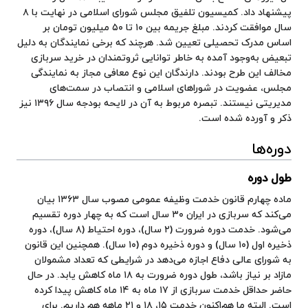
پیشنهاد داد. کمیسیون تلفیق مجلس شورای اسلامی در نهایت با ۸
سال موافقت کردند. مبلغ جریمه بین ۱۰ تا ۵۰ میلیون تومان بر
اساس مدرک تحصیلی تعیین شد. هرچند که برخی نمایندگان به دلیل
تبعیض به‌وجود آمده به خاطر توانایی ثروتمندان در خرید سربازی
مخالف این طرح بودند. دارندگان این نوع معافی مجاز به نمایندگی
مجلس، عضویت در شوراهای اسلامی و انتصاب در سمت‌های
مدیریتی نیستند. تبصره مربوط به آن در لایحه بودجه سال ۱۳۹۶ نیز
ذکر و آورده شده است.
دوره‌ها
طول دوره
ماده چهارم قانون خدمت وظیفه عمومی مصوب سال ۱۳۶۳ بیان
می‌کند که سربازی در ایران ۳۰ سال است که به چهار دوره تقسیم
می‌شود. خدمت دوره ضرورت (۲ سال)، دوره احتیاط (۸ سال)، دوره
ذخیره اول (۱۰ سال) و دوره ذخیره دوم (۱۰ سال). همچنین این قانون
به
شورای عالی دفاع
اجازه می‌دهد در شرایطی که تعداد مشمولان
مازاد بر نیاز باشد، طول دوره ضرورت به ۱۸ ماه کاهش یابد. در حال
حاضر حداقل خدمت سربازی از ۱۷ ماه به ۱۴ ماه کاهش پیدا کرده
است. البته ما هم‌اکنون خدمت ۱۵، ۱۸ و ۲۱ ماهه هم داریم. برای