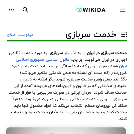
پرش
ابزارها
به
جمع و باز کردن نوار کناری
جستجو
محتوا
خدمت سربازی
درخواست اصلاح
تغییر وضعیت فهرست محتویات
خدمت سربازی در ایران
یا به اختصار
سربازی
، به دوره خدمت نظامی
اجباری در ایران می‌گویند. بر پایه
قانون اساسی
جمهوری اسلامی
ایران
همه پسران ایرانی که به ۱۸ سالگی برسند باید مدت زمان دوره
ضرورت را (که مدت آن بسته به محل خدمتی متغیر می‌باشد)
بگذرانند یعنی راهی خدمت سربازی شوند مگر اینکه به دلایل و
عذرهای مختلفی که در قانون و آیین‌نامه‌های مربوطه آمده از این
خدمت معاف شوند. مردان ایرانی در صورت سرپیچی یا فرار از خدمت
سربازی از برخی خدمات اجتماعی و شغلی محروم می‌شوند. معمولاً
ستاد کل
نیروهای مسلح
انتخاب می‌کند که افراد مشمول کجا باید
خدمت کنند و خود مشمولان نمی‌توانند مکان خدمت خود را انتخاب
کنند.