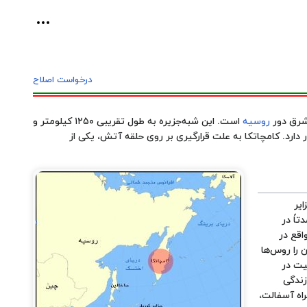
ابزارهای ش
درخواست اصلاح
روسیه
است. این شبه‌جزیره به طول تقریبی ۱۲۵۰ کیلومتر و
 دارد. کامچاتکا به علت قرارگیری بر روی
حلقه آتش
، یکی از
ایر
اً در
اقع در
تا ۲۰۱۴) است که اکثریت آن را روس‌ها
جمعیت در
3 نفر در 2010) زندگی
اه آسفالت،