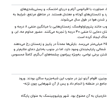
، مجاورت با اقیانوس آرام و دریای اختسک، و پستی‌بلندی‌های
د و تابستان‌های کوتاه و معتدل هستند. در مناطق مرتفع، شرایط به
ر شدن هوا در طول سال می‌شوند.
تفاوت دمایی در بخش‌های مختلف کامچاتکا بسیار چشمگیر است. سواحل شرقی، به‌ویژه در جنوب مانند پتروپاولوفسک، زمستان‌هایی با میانگین منفی ۸ درجه و
تابستان‌هایی با دمای حدود ۱۵ تا ۱۷ درجه دارند، در حالی‌که مناطق داخلی مانند کلیوچی در زمستان دمایی تا منفی ۴۰ درجه را تجربه می‌کنند. حضور مداوم مه، ابر، و
ناک ایجاد کرده است.
کامچاتکا یکی از پرباران‌ترین مناطق روسیه است و بارش سالانه در برخی مناطق شرقی آن تا ۲۵۰۰ میلی‌متر می‌رسد. بارش‌ها عمدتاً در پاییز و زمستان رخ می‌دهند
ی شمالی
پایایخبندان
وجود دارد، اما در جنوب به‌دلیل دمای ملایم‌تر و
شتن برخی نواحی، به‌ویژه پیرامون چشمه‌های آب‌گرم، کاملاً محسوس
نین، اقوام آینو نیز در جنوب این شبه‌جزیره ساکن بودند. ورود
از شد. ولادیمیر اتلسوف، کاوشگر روس، در سال ۱۶۹۷ اولین کاوش جامع در منطقه را انجام داد و پس از آن شهرهایی چون نژنه-
وی، منطقه کاملاً نظامی شد و تا سال ۱۹۸۹ ورود شهروندان شوروی و تا ۱۹۹۰ ورود خارجیان به آن ممنوع بود. شهر ویلیوچینسک به عنوان پایگاه