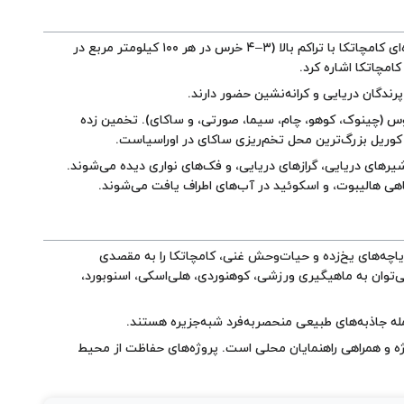
تنوع زیستی در کامچاتکا فوق‌العاده بالاست. از جمله ویژگی‌های آن می‌توان به وجود خرس قهوه‌ای کامچاتکا با تراکم بالا (۳–۴ خرس در هر ۱۰۰ کیلومتر مربع در
مچاتکا اشاره کرد.
رندگان دریایی و کرانه‌نشین حضور دارند.
 اقیانوس آرام است، شامل همه ۶ گونه‌ سالمون آنادرموس (چینوک، کوهو، چام، سیما، صورتی، و ساکای). تخمین زده
کوریل بزرگ‌ترین محل تخم‌ریزی ساکای در اوراسیاست.
یرهای دریایی، گرازهای دریایی، و فک‌های نواری دیده می‌شوند.
اهی هالیبوت، و اسکوئید در آب‌های اطراف یافت می‌شوند.
چه‌های یخ‌زده و حیات‌وحش غنی، کامچاتکا را به مقصدی
ی‌توان به ماهیگیری ورزشی، کوهنوردی، هلی‌اسکی، اسنوبورد،
له جاذبه‌های طبیعی منحصربه‌فرد شبه‌جزیره هستند.
 و همراهی راهنمایان محلی است. پروژه‌های حفاظت از محیط