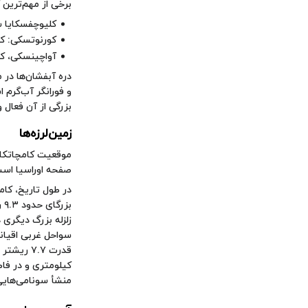
برخی از مهم‌ترین 
کلیوچفسکایا سوپکا: با ارتفاع ۴۷۵۰ متر
کورنوتسکی: که
آواچینسکی، ک
دره آبفشان‌ها
در م
بزرگی از آن فعال 
زمین‌لرزه‌ها
موقعیت کامچاتکا د
صفحه اوراسیا است،
بز
سواحل غربی اقیانو
منشأ سونامی‌هایی