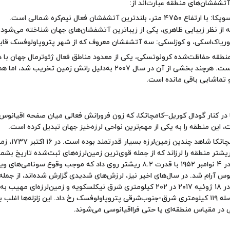
آتشفشان‌های منطقه عبارت‌اند از:
، بلندترین آتشفشان فعال نیم‌کره شمالی است.
 از نظر زیبایی ظاهری، یکی از زیباترین آتشفشان‌های جهان شناخته می‌شود.
وریاک‌اسکی، و کوزلسکی: سه آتشفشان معروف که از شهر پتروپاولوفسک قا
نطقه حفاظت‌شده کرونوتسکی، یکی از معدود مناطق فعال ژئوترمال جهان با د
و فورانگر آب‌گرم است. هرچند بخشی از آن در سال ۲۰۰۷ به‌دلیل رانش زمین تخ
و تماشایی باقی مانده است.
ر کنار گودال کوریل–کامچاتکا، که زون فرورانش فعالی میان صفحه اقیانوس 
 این منطقه را به یکی از مهم‌ترین نواحی لرزه‌خیز جهان تبدیل کرده است.
در طول تاریخ، کامچاتکا شاه
رگای حدود ۹.۳ ریشتر منطقه را لرزاند که از جمله قوی‌ترین زمین‌لرزه‌های ثبت‌شده تاریخ بشم
زلزله بزرگ دیگری در ۴ نوامبر ۱۹۵۲ با قدرت ۸.۲ ریشتر روی داد که موجب وقوع سونامی‌ها
س آرام شد. در سال‌های اخیر نیز، لرزش‌های شدیدی گزارش شده‌اند، از جمله زل
کیلومتری و در فاصله ۱۱۹ کیلومتری شرق-جنوب‌شرقی پتروپاولوفسک رخ داد. این زلزله
 در مقیاس منطقه‌ای یا حتی فرااقیانوسی می‌شوند.