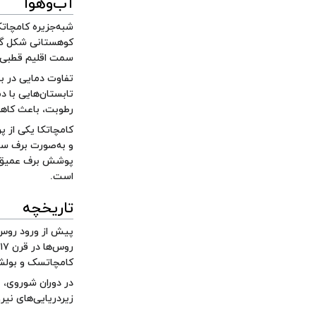
آب‌وهوا
شبه‌جزیره کامچاتک
کوهستانی شکل گر
سمت اقلیم قطبی 
رطوبت، باعث کاهش
و به‌صورت برف سن
پوشش برف عمیق، خ
است.
تاریخچه
پیش از ورود روس‌ه
کامچاتسک و بول
زیردریایی‌های نی