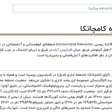
 کامچاتکا
ا
(به
روسی
: полуостров Камчатка) منطقه‌ای کوهستانی و آتشفشانی در شرق دور
اقیانوس آرام
در شرق و
دریای اختسک
در غرب قرار
ان از نظر فعالیت‌های آتش‌فشانی و زمین‌لرزه است.
 «
کرای کامچاتکا
» (منطقه اداری فدرال) در فدراسیون روسیه است و همراه با جز
ره کاراگینسکی مجموعه این واحد اداری را تشکیل می‌دهد. جمعیت منطقه عمدت
کزی متمرکز است و پایتخت آن،
پتروپاولوفسک-کامچاتسکی
، در
خلیج آواچا
و
ساحل اقیانوس آرام قرار دارد. جمعیت کامچاتکا حدود ۳۲۲٬۰۷۹ نفر (
تشکیل می‌دهند و حدود ۱۳۰۰۰ نفر از اقوام بومی مانند کوریاک‌ها هستند. بیش از نیمی از 
 در 2010) و شهر مجاور
یلیزوفو
(9,569
 دسترسی عمدتاً محدود به مسیرهای خاکی و شن‌ریزی شده است. تنها یک بزرگر