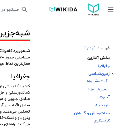
پرش
به
جمع و باز کردن نوار کناری
محتوا
شبه‌جزیره
فهرست
نهفتن
شبه‌جزیره کامچاتک
مساحتی حدود ۲۷۰ هزار کیلومتر مربع، میان
بخش آغازین
فعال‌ترین نقاط جه
جغرافیا
زمین‌شناسی
جغرافیا
تغییر وضعیت زیربخش‌های زمین‌شناسی
آتشفشان‌ها
کامچاتکا بخشی از
زمین‌لرزه‌ها
کماندورسکی و جزی
آب‌وهوا
مناطق جنوبی و مر
تاریخچه
حیات‌وحش و گیاهان
پتروپاولوفسک-کامچاتسکی (179,526 نفر
گردشگری
می‌کنند. راه‌های