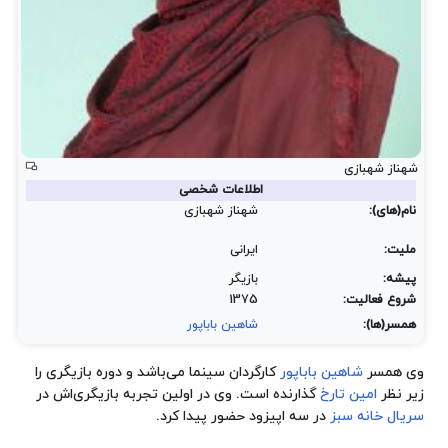
شهناز شهبازی
اطلاعات شخصی
نام(های):
شهناز شهبازی
ملیت:
ایرانی
پیشه:
بازیگر
شروع فعالیت:
1375
همسر(ها):
شاهین باباپور
وی همسر
شاهین باباپور
کارگردان سینما می‌باشد و دوره بازیگری را
زیر نظر
امین تارخ
گذارنده است. وی در اولین تجربه بازیگری‌اش در
سریال خانه سبز
در سه اپیزود حضور پیدا کرد.