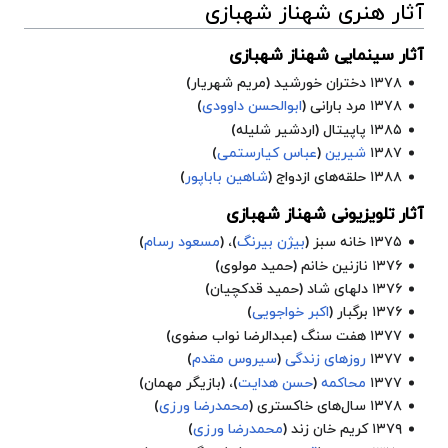
آثار هنری شهناز شهبازی
آثار سینمایی شهناز شهبازی
۱۳۷۸
دختران خورشید
(مریم شهریار)
۱۳۷۸
مرد بارانی
(
ابوالحسن داوودی
)
۱۳۸۵
پاپیتال
(اردشیر شلیله)
۱۳۸۷
شیرین
(
عباس کیارستمی
)
۱۳۸۸
حلقه‌های ازدواج
(
شاهین باباپور
)
آثار تلویزیونی شهناز شهبازی
۱۳۷۵
خانه سبز
(
بیژن بیرنگ
)، (
مسعود رسام
)
۱۳۷۶ نازنین خانم (حمید مولوی)
۱۳۷۶ دلهای شاد (حمید قدکچیان)
۱۳۷۶
برگبار
(
اکبر خواجویی
)
۱۳۷۷
هفت سنگ
(عبدالرضا نواب صفوی)
۱۳۷۷
روزهای زندگی
(
سیروس مقدم
)
۱۳۷۷
محاکمه
(
حسن هدایت
)، (بازیگر مهمان)
۱۳۷۸
سال‌های خاکستری
(
محمدرضا ورزی
)
۱۳۷۹
کریم خان زند
(
محمدرضا ورزی
)