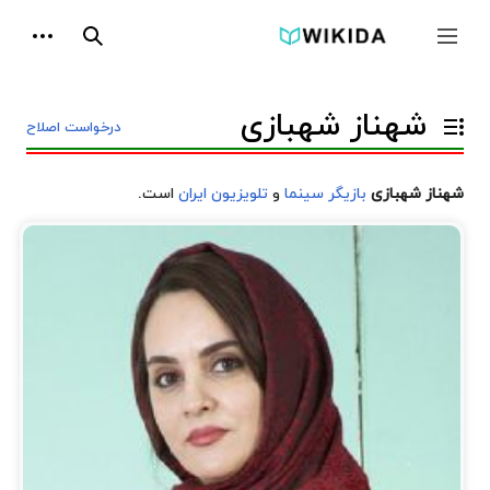
پرش
ابزارها
به
جمع و باز کردن نوار کناری
جستجو
محتوا
شهناز شهبازی
درخواست اصلاح
تغییر وضعیت فهرست محتویات
شهناز شهبازی
بازیگر
سینما
و
تلویزیون
ایران
است.
زندگی‌نامه
شهناز
شهبازی