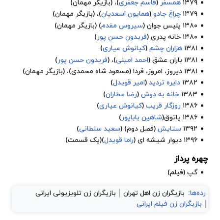
۱۳۷۹
همسفر
(
قاسم جعفری
)، (بازیگر مهمان)
۱۳۷۹
چراغ جادو
(
همایون اسعدیان
)، (بازیگر مهمان)
۱۳۸۰
پلیس جوان
(
سیروس مقدم
) (بازیگر مهمان)
۱۳۸۰
خانه پدری
(
فریدون حسن پور
)
۱۳۸۱
هزاران چشم
(
کیانوش عیاری
)
۱۳۸۱
باران عشق
(
احمد امینی
)، (
فریدون حسن پور
)
۱۳۸۱
دیروز، امروز، فردا
(مسعود شاه محمدی)، (بازیگر مهمان)
۱۳۸۲
دایره تردید
(
امیر قویدل
)
۱۳۸۳
خانه به دوش
(
رضا عطاران
)
۱۳۸۶
روزگار قریب
(
کیانوش عیاری
)
۱۳۸۶ پاتوق(
شاهین باباپور
)
۱۳۹۲
ستایش
(فصل دوم) (
سعید سلطانی
)
۱۳۹۶
دیوار شیشه ای
(
راما قویدل
)(یک قسمت)
چهره پرداز
گپ (فیلم)
رده‌ها
:
بازیگران زن اهل تهران
بازیگران زن تلویزیونی ایرانی
بازیگران زن فیلم ایرانی