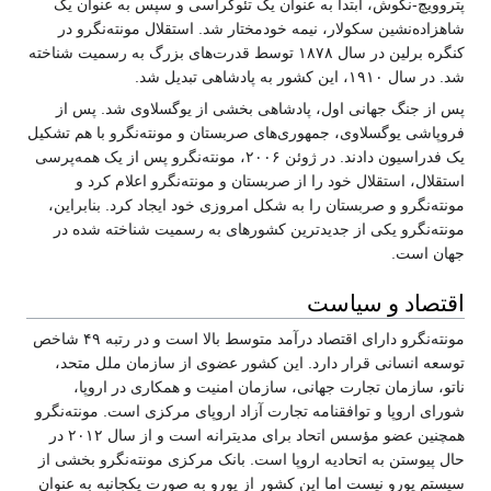
پتروویچ-نگوش، ابتدا به عنوان یک تئوکراسی و سپس به عنوان یک
شاهزاده‌نشین سکولار، نیمه خودمختار شد. استقلال مونته‌نگرو در
کنگره برلین در سال ۱۸۷۸ توسط قدرت‌های بزرگ به رسمیت شناخته
شد. در سال ۱۹۱۰، این کشور به پادشاهی تبدیل شد.
پس از جنگ جهانی اول، پادشاهی بخشی از یوگسلاوی شد. پس از
فروپاشی یوگسلاوی، جمهوری‌های صربستان و مونته‌نگرو با هم تشکیل
یک فدراسیون دادند. در ژوئن ۲۰۰۶، مونته‌نگرو پس از یک همه‌پرسی
استقلال، استقلال خود را از صربستان و مونته‌نگرو اعلام کرد و
مونته‌نگرو و صربستان را به شکل امروزی خود ایجاد کرد. بنابراین،
مونته‌نگرو یکی از جدیدترین کشورهای به رسمیت شناخته شده در
جهان است.
اقتصاد و سیاست
مونته‌نگرو دارای اقتصاد درآمد متوسط بالا است و در رتبه ۴۹ شاخص
توسعه انسانی قرار دارد. این کشور عضوی از سازمان ملل متحد،
ناتو، سازمان تجارت جهانی، سازمان امنیت و همکاری در اروپا،
شورای اروپا و توافقنامه تجارت آزاد اروپای مرکزی است. مونته‌نگرو
همچنین عضو مؤسس اتحاد برای مدیترانه است و از سال ۲۰۱۲ در
حال پیوستن به اتحادیه اروپا است. بانک مرکزی مونته‌نگرو بخشی از
سیستم یورو نیست اما این کشور از یورو به صورت یکجانبه به عنوان