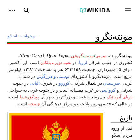
پرش
به
ابزاره
جمع و باز کردن نوار کناری
جستجو
محتوا
مونته‌نگرو
درخواست اصلاح
مونته‌نگرو
(به
صربی
/
مونته‌نگروئی
:
Црна Гора
یا
Crna Gora)،
کشوری در جنوب شرقی
اروپا
، در
شبه‌جزیره بالکان
است. این کشور
دارای ۲۵ شهرداری، جمعیت ۶۳۳٬۱۵۸ نفر و مساحت ۱۳٬۸۱۲ کیلومتر
مربع است. مونته‌نگرو با کشورهای
بوسنی و هرزگوین
در شمال
غربی،
صربستان
در شمال شرقی،
کوزوو
در شرق،
آلبانی
در جنوب
شرقی و
کرواسی
در غرب همسایه است و در جنوب غربی به سواحل
دریای آدریاتیک
می‌رسد. پایتخت و بزرگترین شهر آن
پودگوریتسا
است،
در حالی که قدیمی‌ترین پایتخت و مرکز فرهنگی آن
چتینجه
است.
تاریخ
قبل از ورود
مردم اسلاو