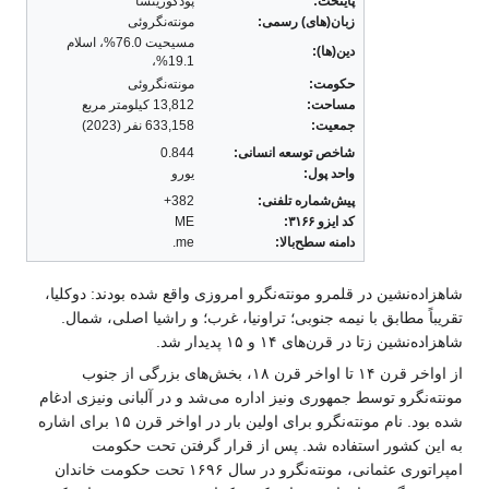
پایتخت:
پودگوریتسا
زبان(های) رسمی:
مونته‌نگروئی
مسیحیت 76.0%، اسلام
دین(ها):
19.1%،
حکومت:
مونته‌نگروئی
مساحت:
13,812 کیلومتر مربع
جمعیت:
633,158 نفر (2023)
شاخص توسعه انسانی:
0.844
واحد پول:
یورو
پیش‌شماره تلفنی:
382+
کد ایزو ۳۱۶۶:
ME
دامنه سطح‌بالا:
me.
شاهزاده‌نشین در قلمرو مونته‌نگرو امروزی واقع شده بودند: دوکلیا،
تقریباً مطابق با نیمه جنوبی؛ تراونیا، غرب؛ و راشیا اصلی، شمال.
شاهزاده‌نشین زتا در قرن‌های ۱۴ و ۱۵ پدیدار شد.
از اواخر قرن ۱۴ تا اواخر قرن ۱۸، بخش‌های بزرگی از جنوب
مونته‌نگرو توسط جمهوری ونیز اداره می‌شد و در آلبانی ونیزی ادغام
شده بود. نام مونته‌نگرو برای اولین بار در اواخر قرن ۱۵ برای اشاره
به این کشور استفاده شد. پس از قرار گرفتن تحت حکومت
امپراتوری عثمانی، مونته‌نگرو در سال ۱۶۹۶ تحت حکومت خاندان