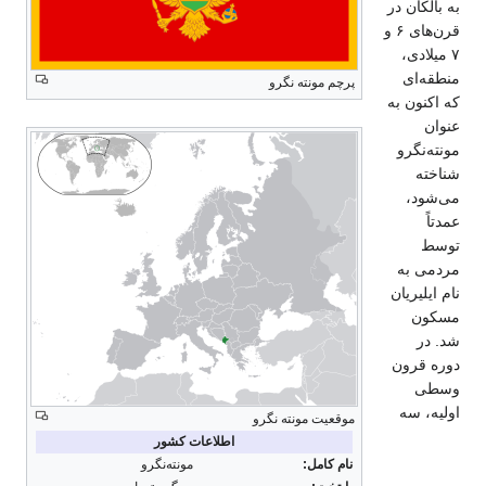
به بالکان در
قرن‌های ۶ و
۷ میلادی،
منطقه‌ای
پرچم مونته نگرو
که اکنون به
عنوان
مونته‌نگرو
شناخته
می‌شود،
عمدتاً
توسط
مردمی به
نام ایلیریان
مسکون
شد. در
دوره قرون
وسطی
اولیه، سه
موقعیت مونته نگرو
اطلاعات کشور
نام کامل:
مونته‌نگرو