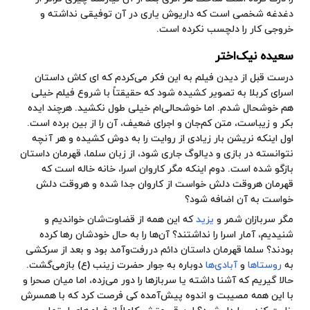
دغدغه شخصی است که داریوش یاری در آن توفیقی نداشته و
خروجی کار را دلچسب نکرده است.
سعیده نیک‌اختر
درست قبل از دیدن فیلم به این فکر می‌کردم که ای کاش داستان
اسرای کربلا به تصویر کشیده شود که حقیقتاً با شروع فیلم خیلی
هم خوشحال شدم. اما خوشحالی‌ام خیلی طول نکشید. هرچند ایده
بکر و زیباست، متن کم‌جان و اجرای ضعیف، آن را از بین برده است.
اول اینکه نریشن بار زیادی از روایت را به دوش کشیده و هر آنچه
نتوانسته در بازی و دیالوگ جاری شود، از زبان سلما، قهرمان داستان
بازگو شده است. دوم اینکه مگر کاروان اسرا، خانه خاله است که
قهرمان هروقت دلش خواست از کاروان جدا شده و هروقت دلش
خواست به آن اضافه شود؟
مگر سربازان شمر و
یزید
که این همه از قضاوت‌شان خواندیم و
شنیدیم، آمار اسرا را نداشتند؟ آن‌ها را به حال خودشان رها کرده
بودند؟ سلما قهرمان داستان دائم دررفت‌وآمد بود و بعد از سرکشی
به
روستاها
و
آبادی‌ها
دوباره به جوار حضرت زینب (ع) بازمی‌گشت.
حالا گیریم که آشنا داشته یا سربازها را دور می‌زده، اما میان صحرا و
با این همه مصیبت و اندوه پیش‌آمده کی فرصت کرد که با همسرش