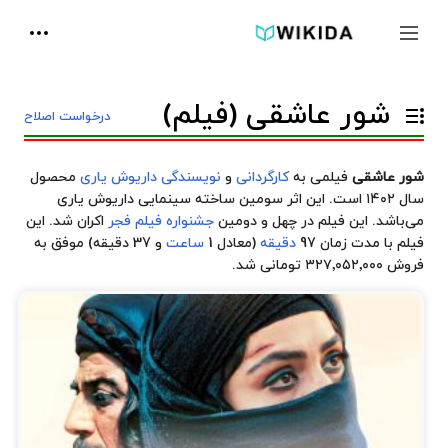
پرش
ابزارها
به
جمع و باز کردن نوار کناری
جستجو
محتوا
شور عاشقی (فیلم)
درخواست اصلاح
تغییر وضعیت فهرست محتویات
شور عاشقی
فیلمی به
کارگردانی
و
نویسندگی
داریوش یاری
محصول
سال ۱۴۰۲ است. این اثر سومین ساخته سینمایی داریوش یاری
می‌باشد. این فیلم در چهل و دومین
جشنواره فیلم فجر
اکران شد. این
فیلم با مدت زمان 97
دقیقه
(معادل 1
ساعت
و 37 دقیقه) موفق به
فروش ۳۲۷٬۰۵۲٬۰۰۰ تومانی شد.
داستان
فیلم
شور
عاشقی