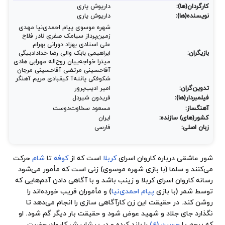
کارگردان(ها):
داریوش یاری
نویسنده(ها):
داریوش یاری
شهره موسوی پیام احمدی‌نیا مهدی
زمین‌پرداز سیامک صفری نادر فلاح
علی استادی بهزاد دورانی بهرام
بازیگران:
ابراهیمی بابک والی رضا خدادادبیگی
میترا خواجه‌ییان روح‌اله مهرابی هادی
آقاحسینی مرتضی آقاحسینی مرجان
شکوفکی پانته‌آ کیقبادی مریم آهنگر
تدوین‌گران:
امیر ادیب‌پرور
فیلمبردار(ها):
فریدون شیردل
آهنگساز:
مسعود سخاوت‌دوست
کشور(های) سازنده:
ایران
زبان اصلی:
فارسی
شور عاشقی درباره کاروان اسرای
کربلا
است که از
کوفه
تا
شام
حرکت
می‌کنند و سلما (با بازی
شهره موسوی
) زنی است که مأمور می‌شود
رسانه کاروان اسرای کربلا و زینب باشد و با آگاهی دادن آدم‌هایی که
توسط
شمر
(با بازی
پیام احمدی‌نیا
) و مأموران فریب خورده‌اند را
روشن کند. در حقیقت این زن کارآگاهی سازی را انجام می‌دهد تا
نگذارد جای جلاد و شهید عوض شود و حقیقت بار دیگر گم شود. او
که پرچم یا
حسین (ع)
را بلند کرده و در پیشاپیش کاروان حضرت