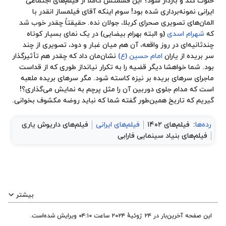
خلوت کند و باردار شود؟ این قسمتش کاملاً از فیلم‌های اجتماعی
ایرانی نمونه‌برداری شده بود! سوم اینکه آقای فیلمساز انقدر با
المان‌های تصویری صحرای کربلا، جولان نده. حقیقتاً چقدر خوب شد
که
شهرام اسدی
(و البته بهرام بیضایی) در یک نمای بسیار کوتاه
چندثانیه‌ای در
روز واقعه
، آن هم میان غبار و دود، تصویری از چند
سر بریده از یاران
امام حسین (ع)
نشان‌مان داد که چقدر هم تأثیرگذار
بود. شما خواهشا دیگر قضیه را به تکرار نیانداز طوری که از قداست
ماجرای سرهای بریده بر نیزه کاسته شود. مگر سرهای بریده ملعبه
است که مدام جلوی دوربین آن را مثل پرچم به نمایش می‌گذاری؟!
گیریم که تاریخ همین‌طور گفته شما که نباید روضه مکشوف بخوانی.
رده‌ها
:
فیلم‌های ۱۴۰۲
فیلم‌های ایرانی
فیلم‌های داریوش یاری
فیلم‌های بنیاد سینمایی فارابی
بیشتر
این صفحه آخرین‌بار در ‏۲۴ ژوئیهٔ ۲۰۲۴ ساعت ‏۰۴:۱۰ ویرایش شده‌است.