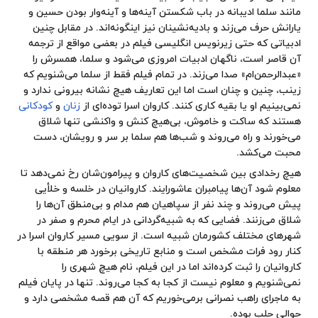
مانند سلما ادیبانه در باب شکستن آینه‌ها و آینه‌وار بودن حسین و
یارانش حرف می‌زند و بادیه‌نشینان نیز اینگونه‌اند. در مقابل چنین
ادبیاتی که حتی زیرنویس انگلیسی فیلم در بعضی مواقع از ترجمه
آن قاصر است، ناگهان ادبیات امروزی می‌شود و سلما، همسرش را
«عبدالرحمن‌ام» صدا می‌زند. در تمام فیلم فقط از سلما می‌شنویم که
زینب، چنین و چنان است اما این تعاریف هیچ نشانه بیرونی ندارد و
نمی‌بینیم او یا بقیه کاری کنند. کاروان اسرا توده‌ای از
زنان
و
کودکانی
هستند که ساکت و خاموش، بی‌هیچ کنش و واکنشی تنها شلاق
می‌خورند و راه می‌روند و شب‌ها هم سلما بر سر و رویشان، دست
محبت می‌کشد.
هیچ رخدادی بین شخصیت‌های کاروان و پیرامون‌شان رخ نمی‌دهد تا
معلوم شود آن‌ها پیامبران عاشورایند. کاروانیان در خلسه و خلأیی
پیش می‌روند و چند نفر از سپاهیان هم مدام و بی‌منطق آن‌ها را
شلاق می‌زنند. فضایی که به شبیه‌گردانی در ایام محرم و صفر در
شهرهای مختلف کشورمان شبیه است. از سویی مسیر کاروان اسرا در
کنار رود فرات مشخص است و منابع تاریخی برخورد هر منطقه با
کاروانیان را ثبت کرده‌اند اما در این فیلم، نام هیچ شهری را
نمی‌شنویم و معلوم نیست از کجا به کجا می‌روند. تنها در پایان فیلم
به ماجرای راهب نصرانی برمی‌خوریم که آن هم قصه مشخصی دارد و
حوالی حلب بوده.