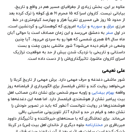
علاوه بر این، بخش زیادی از جغرافیای مسیر هم در واقع و تاریخ،
بیابانی نیست. کاروان اسرا که ۱۵ محرم ۶۱ ه‍.ق کوفه را ترک کرده بعد
از حدود ۱۵ روز طی مسیری تقریباً هزار و چهارصد کیلومتری در خط
مرزی
عراق
و
سوریه
و
ترکیه
امروزی که کوهستانی و کردنشین است،
در اول
صفر
به دمشق می‌رسد و این زمان مصادف است با حوالی آبان
ماه سال ۵۹ ه‍جری شمسی که هوا رو به سردی می‌رود. آیا چنین
وضعی در فیلم دیده می‌شود؟ شور عاشقی بدون چفت و بست
داستانی و تاریخی با نزدیک شدن بیش از حد به موقعیت تراژیک
اسرای کاروان عاشورا، تاثیرگذاری‌اش را از دست داده است.
علی نعیمی
شور عاشقی دغدغه و حرف مهمی دارد. برش مهمی از تاریخ کربلا را
می‌خواهد روایت کند و تلاش فیلمساز برای الگوبرداری از فیلمنامه روز
واقعه
بهرام بیضایی
و زاویه سوم شخص برای نشان دادن مصائب اهل
بیت پیامبر نشان از هوشمندی فیلمساز دارد. اما همه این دغدغه‌ها و
هوشمندی‌ها در روایت نتوانست آنطور که باید در تصویر خودش را
نشان دهد و فیلم در حد و اندازه آثار تلویزیونی مناسبتی باقی
می‌ماند. برای تماشاگری که با صحنه‌های خیره‌کننده و تأثیرگذار داوود
میرباقری در
مختارنامه
جلوه دیگری از خاندان اهل بیت (س) در کربلا
را درک کرده است ساخت هر اثری بعد از آن نیازمند چیزی فراتر از