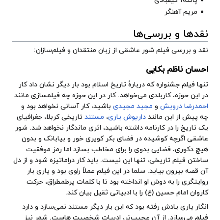
پانته‌آ کیقبادی
مریم آهنگر
نقدها و بررسی‌ها
نقد و بررسی فیلم شور عاشقی از زبان منتقدان و فیلم‌سازان:
احسان ناظم بکایی
تنها فیلم جشنواره که دربارهٔ تاریخ اسلام بود بار دیگر نشان داد کار
در این حوزه، کاربلدی می‌خواهد. کار در این حوزه چه فیلمسازی مانند
احمدرضا درویش
و
مجید مجیدی
باشید، کار آسانی نخواهد بود و
چه پیش از این مانند
داریوش یاری
،
مستند
تاریخی کربلا، جغرافیای
یک تاریخ را در کارنامه داشته باشید، اثری ماندگار نخواهد شد. شور
عاشقی اگرچه کوشیده در فضای بکر کویری خور و بیابانک و بدون
هیچ دکوری، فضایی بدوی را برای مخاطب بسازد اما رمز موفقیت
ساختن فیلم تاریخی، تنها این نیست. باید کار دراماتیزه شود و از دل
آن قصه بیرون بیاید. سلما در این فیلم عملاً راوی بود و یاری بار
روایتگری را به دوش او انداخته بود تا با کلمات پرطمطراق، حرکت
کاروان امام حسین (ع) را با ادبیاتی ثقیل بیان کند.
انگار یاری یادش رفته بود که این بار دیگر مستند نمی‌سازد و دارد
فیلم می‌سازد. از آن عجیب‌تر، ادبیات شخصیت هاست. شمر نیز