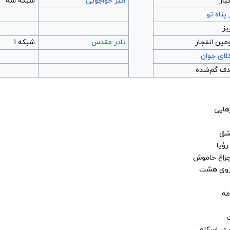
بار
اکبر خواجویی
شبکه سه
 پناه تو
یز
مین انفجار
نادر مقدس
شبکه ۱
لای جوان
ف گم‌شده