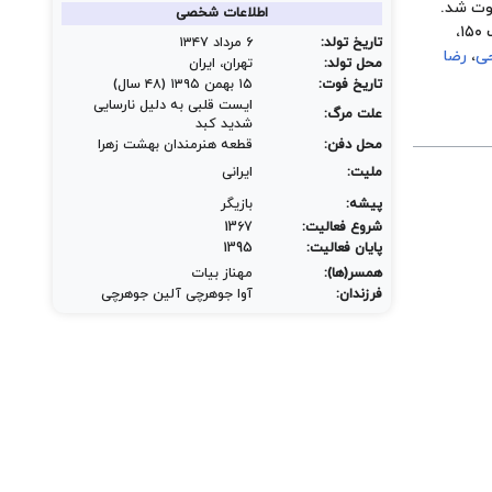
وت شد.
اطلاعات شخصی
۱۷ بهمن ۱۳۹۵ تشییع و در قطعه هنرمندان بهشت زهرا، قطعه ۸۸، ردیف ۱۵۰،
تاریخ تولد:
۶ مرداد ۱۳۴۷
حی
،
رضا
محل تولد:
تهران، ایران
تاریخ فوت:
۱۵ بهمن ۱۳۹۵ (۴۸ سال)
ایست قلبی به دلیل نارسایی
علت مرگ:
شدید کبد
محل دفن:
قطعه هنرمندان بهشت زهرا
ملیت:
ایرانی
پیشه:
بازیگر
شروع فعالیت:
1367
پایان فعالیت:
1395
همسر(ها):
مهناز بیات
فرزندان:
آوا جوهرچی آلین جوهرچی