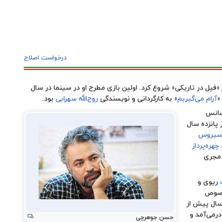
ابزارهای ش
درخواست اصلاح
فیل در تاریکی
» شروع کرد. اولین بازی مطرح او در سینما در سال
«
آرام می‌گیریم
» به کارگردانی و نویسندگی
روح‌الله سهرابی
بود.
سانس
ز پانزده سال
یروس
چهره‌پرداز
چی در بیش از ۳۰ اثر هنری نقش ایفا کرده بود. وی در ماه رمضان سال ۱۳۸۹، مجری
ریوی و
خصوص
سال پیش از
رمی‌آمد و
حسن جوهرچی