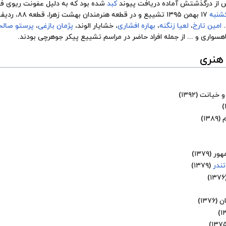
کبد
شده بود که به دلیل عفونت ریوی ف
شنبه
امین تارخ
،
لعیا زنگنه
،
بهاره افشاری
،
خشایار الوند
،
پژمان بازغی
،
پرستو صال
هسواری
و ... از جمله افراد حاضر در مراسم تشییع پیکر جوهرچی بودند.
 هنری
و خیانت
(۱۳۹۲)
(۱۳۸۹)
(۱۳۷۹)
تندر
(۱۳۷۹)
(
ن
(۱۳۷۶)