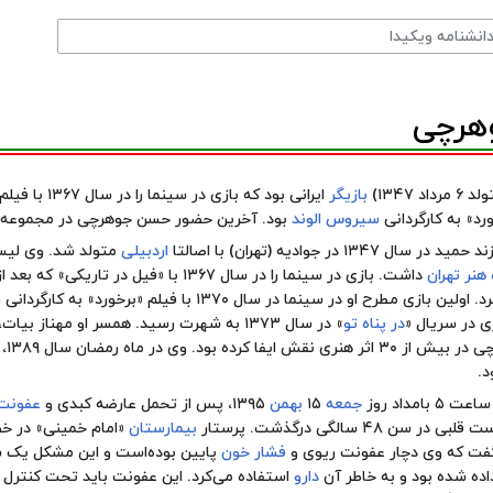
هرچی
مرداد ۱۳۴۷)
بازیگر
ایرانی بود که بازی در سینما را در سال ۱۳۶۷ با فیلم «
رد
» به کارگردانی
سیروس الوند
بود. آخرین حضور حسن جوهرچی در مجموعه 
۱۳ در جوادیه (تهران) با اصالتا
اردبیلی
متولد شد. وی لی
هنر تهران
داشت. بازی در سینما را در سال ۱۳۶۷ با «
فیل در تاریکی
» که بعد ا
لین بازی مطرح او در سینما در سال ۱۳۷۰ با فیلم «
برخورد
» به کارگردانی
س
زی در سریال «
در پناه تو
» در سال ۱۳۷۳ به شهرت رسید. همسر او مهناز بیات،
است. حسن جوهر
د.
امداد روز
جمعه
۱۵
بهمن
۱۳۹۵، پس از تحمل عارضه کبدی و
عفونت
ن ۴۸ سالگی درگذشت. پرستار
بیمارستان
«امام خمینی» در 
فت که وی دچار عفونت ریوی و
فشار خون
پایین بوده‌است و این مشکل یک 
ه شده بود و به خاطر آن
دارو
استفاده می‌کرد. این عفونت باید تحت کنترل د