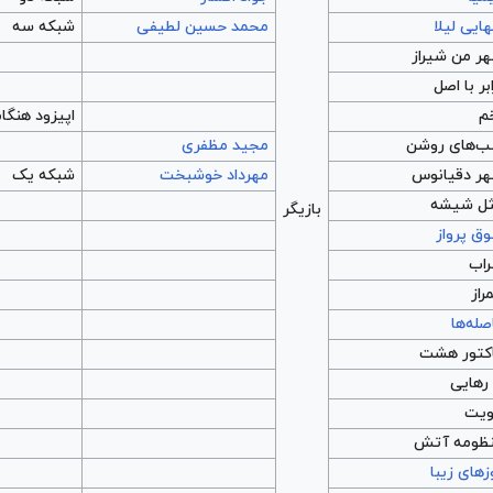
هایی لیلا
محمد حسین لطیفی
شبکه سه
ر من شیراز
ابر با اصل
م
اپیزود هنگا
‌های روشن
مجید مظفری
ر دقیانوس
مهرداد خوشبخت
شبکه یک
ل شیشه
بازیگر
ق پرواز
اب
راز
صله‌ها
کتور هشت
 رهایی
یت
ظومه آتش
زهای زیبا