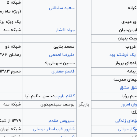
شبکه ۵
رانه
سعید سلطانی
(ویژه ماه ر
ی عیدی
یک ویژه برن
بربن‌حیان
جواد افشار
شبکه سه
یت پنهان
 غروب
محمد بنایی
شبکه دو
 یک فرشته بود
علیرضا افخمی
رمضان ۱۳۸۴ شبکه دو
له‌های پرواز
حسین سهیلی‌زاد
یبانه
قاسم جعفری
محرم ۱۳۸۳ شبکه تهران
مای مدرسه
ق عشق
یم رؤیا
کاظم بلوچی
محسن عظیم نیا
ان امروز
بازیگر
یوسف سیدمهدوی
شبکه سه
گنا
زهای زندگی
سیروس مقدم
۱۳۷۹ از شبکه ۳
زگار جوانی
شاپور قریب
اصغر توسلی
شبکه تهران