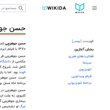
پرش
به
جمع و باز کردن نوار کناری
محتوا
حسن جو
فهرست
نهفتن
حسن جوهرچی
(متولد ۶ 
۱۳۷۰ با فیلم «
برخو
بخش آغازین
حسن جوهرچی فرزند حمید در سال ۴۷
فعالیت‌های هنری
تغییر وضعیت زیربخش‌های فعالیت‌های هنری
عکاسی از
دانشگاه 
سینما
کامل شد، شروع کرد. او
تلویزیون
الوند
بود. اما با با
فیلم ویدئویی
برنامه تلویزیونی
برنامه
ماه عسل
بو
حسن جوهرچی در ساعت ۵ ب
کلیوی، به علت ایست قلبی در س
بیماری جوهرچی گ
مرگ
او تشخیص داد