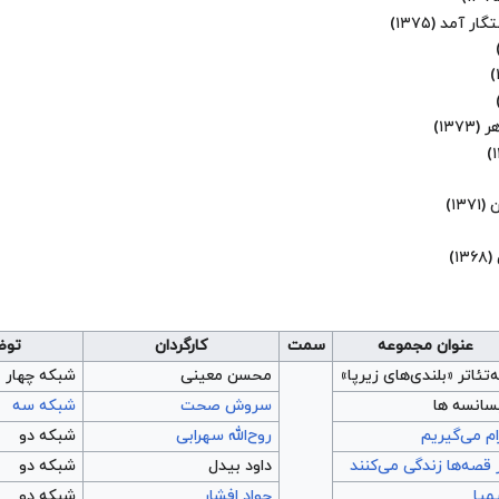
گار آمد
(۱۳۷۵)
هر
(۱۳۷۳)
ن
(۱۳۷۱)
(۱۳۶۸)
عنوان مجموعه
سمت
کارگردان
توض
ه‌تئاتر «بلندی‌های زیرپا»
محسن معینی
شبکه چهار
سانسه ها
سروش صحت
شبکه سه
ام می‌گیریم
روح‌الله سهرابی
شبکه دو
 قصه‌ها زندگی می‌کنند
داود بیدل
شبکه دو
میا
جواد افشار
شبکه دو