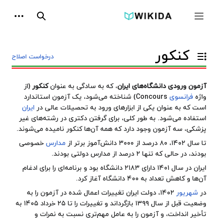
پرش
ابزارها
به
جمع و باز کردن نوار کناری
جستجو
محتوا
کنکور
درخواست اصلاح
تغییر وضعیت فهرست محتویات
آزمون ورودی دانشگاه‌های ایران
، که به سادگی به عنوان
کنکور
(از
واژه
فرانسوی
Concours) شناخته می‌شود، یک آزمون استاندارد
است که به عنوان یکی از ابزارهای ورود به تحصیلات عالی در
ایران
استفاده می‌شود. به طور کلی، برای گرفتن دکتری در رشته‌های غیر
پزشکی، سه آزمون وجود دارد که همه آن‌ها کنکور نامیده می‌شوند.
تا سال ۱۴۰۲، ۸۰ درصد از ۳۰۰۰
دانش‌آموز
برتر از
مدارس
خصوصی
بودند، در حالی که تنها ۲ درصد از مدارس دولتی بودند.
ایران در سال ۱۴۰۱ دارای ۲۱۸۳ دانشگاه بود و برنامه‌ای را برای ادغام
آن‌ها و کاهش تعداد به ۴۰۰ دانشگاه آغاز کرد.
در
شهریور
۱۴۰۲، دولت ایران تغییرات اعمال شده در آزمون را به
وضعیت قبل از سال ۱۳۹۹ بازگرداند و تغییرات را تا ۲۵ خرداد ۱۴۰۵ به
تأخیر انداخت، و آزمون را به عامل مهم‌تری نسبت به نمرات و