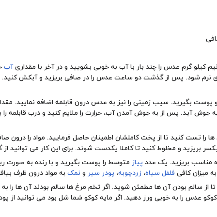
افی
نیم کیلو گرم عدس را چند بار با آب به خوبی بشویید و در آخر با مقداری
آب
خی
ی نرم شود. پس از گذشت دو ساعت عدس را در صافی بریزید و آبکش کنید. 
پوست بگیرید. سیب زمینی را نیز به عدس درون قابلمه اضافه نمایید. مقداری
 به جوش آید. پس از به جوش آمدن آب، حرارت را ملایم کنید و درب قابلمه را ب
را تست کنید تا از پخت کاملشان اطمینان حاصل فرمایید. مواد را درون صاف
 بریزید و مخلوط کنید تا کاملا یکدست شوند. برای این کار می توانید از گ
ه مناسب بریزید. یک عدد
پیاز
متوسط را پوست بگیرید و با رنده به صورت ریز 
 به میزان کافی
فلفل سیاه
،
زردچوبه
،
پودر سیر
و
نمک
به مواد درون ظرف بیافزا
تا از سالم بودن آن ها مطمئن شوید. اگر تخم مرغ ها سالم بودند آن ها را به
وکو عدس را به خوبی ورز دهید. اگر مایه کوکو شما شل بود می توانید از
پود