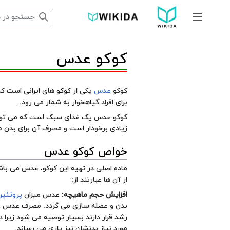
پرش
به
جمع و باز کردن نوار کناری
محتوا
کوکو عدس
کوکو
عدس
یکی از کوکو های ایرانی است ک
برای افراد گیاهخوار به شمار می رود.
کوکو عدس یک غذای سبک است که می توان ا
زیادی برخودار است و مصرف آن برای بدن م
خواص کوکو عدس
ماده اصلی در تهیه این کوکو، عدس می باش
از آن ها عبارتند از:
افزایش حجم ماهیچه:
عدس میزان
پروتئین
بدن و عضله سازی می گردد. مصرف عدس و ک
رشد قرار دارند بسیار توصیه می شود زیرا د
مورد نیاز بدنشان نیز یاری می رساند.