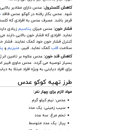
کاهش کلسترول:
عدس دارای مقادیر بالایی
شود. عدس بکار رفته در کوکو عدس فاقد
چ
قرمز باشد. مصرف عدس به افرادی که کلسترو
فشار خون:
عدس میزان
پتاسیم
زیادی دارد
نماید. افرادی که فشار خون بالایی دارند می
کنترل فشار خون خود کمک نمایند. فشار خو
سلامت
قلب
کمک نماید. فیبر،
منیزیم
و
پت
کاهش قند خون:
عدس علاوه بر تامین انرژی
بسیار توصیه می گردد. عدس حاوی فیبر
برای افراد دیابتی به ویژه افراد مبتلا به دیابت نوع 2 
طرز تهیه کوکو عدس
مواد لازم برای چهار نفر:
عدس: نیم کیلو گرم
سیب زمینی: یک عدد
تخم مرغ: سه عدد
پیاز: یک عدد متوسط