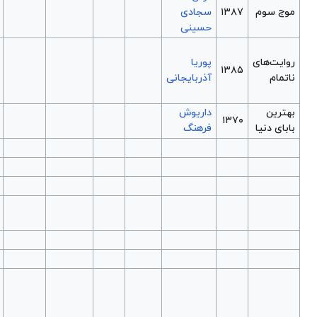
نبودید
-
رفتیم
مکاشفه در
باب یک
-
مهمانی
خاموش
ننه دلاور و
1393
فرزندان او
پاییز
۱۳۹۳
دریازدگی
۱۳۹۳
باغ آلبالو
۱۳۹۴
خدای
۱۳۹۵
کشتار
دکلره
۱۳۹۵
مرگ هوتن
۱۳۹۵
دیابولیک:
رومئو و
۱۳۹۵
ژولیت