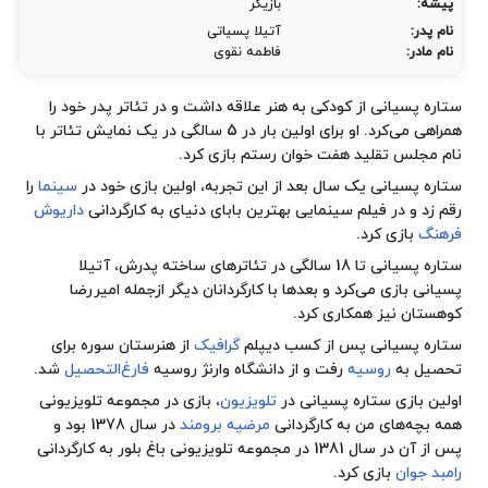
یاتی
قوی
 داشت و در تئاتر پدر خود را
همراهی می‌کرد. او برای اولین بار در 5 سالگی در یک نمایش تئاتر با
زی کرد.
ربه، اولین بازی خود در
سینما
را
بای دنیای به کارگردانی
داریوش
گی در تئاترهای ساخته پدرش، آتیلا
دانان دیگر ازجمله
امیررضا
رافیک
از
هنرستان سوره
برای
وارنژ
روسیه
فارغ‌التحصیل
شد.
ون
، بازی در مجموعه تلویزیونی
 برومند
در سال 1378 بود و