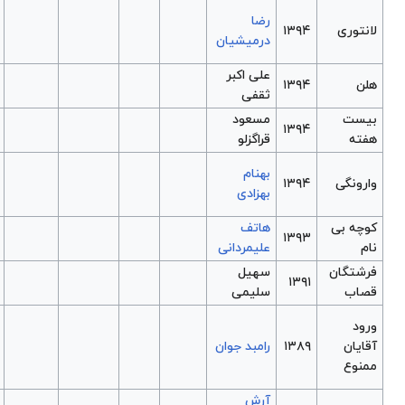
کالیگولا
شاعر
۱۳۸۲
خشونت
بحرالغرائب
۱۳۸۲
تجربه‌های
۱۳۸۲
اخیر
هی مرد
گنده گریه
۱۳۸۲
نکن
تلخ مثل
۱۳۸۲
عسل
شکلک
1383
دستی روی
ماه نام تو
1383
را
نوشته‌است
آمدیم