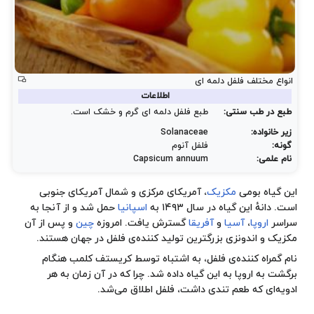
انواع مختلف فلفل دلمه ای
اطلاعات
طبع در طب سنتی:
طبع فلفل دلمه ای گرم و خشک است.
زیر خانواده:
Solanaceae
گونه:
فلفل آنوم
نام علمی:
Capsicum annuum
این گیاه بومی
مکزیک
، آمریکای مرکزی و شمال آمریکای جنوبی
است. دانهٔ این گیاه در سال ۱۴۹۳ به
اسپانیا
حمل شد و از آنجا به
سراسر
اروپا
،
آسیا
و
آفریقا
گسترش یافت. امروزه
چین
و پس از آن
مکزیک و اندونزی بزرگترین تولید کننده‌ی فلفل در جهان هستند.
نام گمراه‌ کننده‌ی فلفل، به اشتباه توسط کریستف کلمب هنگام
برگشت به اروپا به این گیاه داده شد. چرا که در آن زمان به هر
ادویه‌ای که طعم تندی داشت، فلفل اطلاق می‌شد.