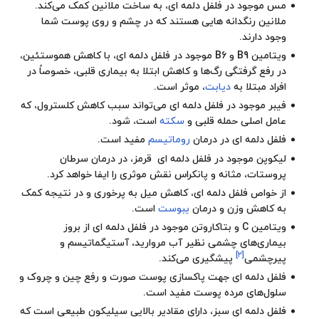
مس موجود در فلفل دلمه ای، به ساخت ملانین کمک می‌کند.
ملانین رنگدانه هایی هستند که در چشم و روی پوست شما
وجود دارند.
ویتامین B9 و B6 موجود در فلفل دلمه ای، با کاهش هموستئین،
در رفع گرفتگی رگ‌ها و کاهش ابتلا به بیماری قلبی، خصوصاً در
افراد مبتلا به
دیابت
، موثر است.
فیبر موجود در فلفل دلمه ای می‌تواند سبب کاهش کلسترول، که
عامل اصلی حمله قلبی و
سکته
است، شود.
فلفل دلمه ای در درمان
روماتیسم
مفید است.
لیکوپن موجود در فلفل دلمه ای قرمز، در درمان سرطان
پروستات، مثانه و پانکراس نقش موثری را ایفا خواهد کرد.
از خواص فلفل دلمه ای، کاهش میل به پرخوری و در نتیجه کمک
به کاهش وزن و درمان
یبوست
است.
ویتامین C و بتاکاروتن موجود در فلفل دلمه ای از بروز
بیماری‌های چشمی نظیر آب مروارید،
آستیگماتیسم
و
[۲]
پیرچشمی
پیشگیری می‌کند.
فلفل دلمه ای جهت پاکسازی پوست صورت و رفع چین و چروک و
سلول‌های مرده پوست مفید است.
فلفل دلمه ای سبز، دارای مقادیر بالایی سیلیکون طبیعی است که