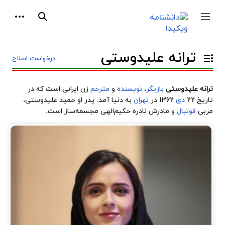
پرش
ابزارها
به
جمع و باز کردن نوار کناری
جستجو
محتوا
ترانه علیدوستی
درخواست اصلاح
تغییر وضعیت فهرست محتویات
ترانه علیدوستی
بازیگر
،
نویسنده
و
مترجم
زن ایرانی است که در
تاریخ 22
دی
1362 در
تهران
به دنیا آمد. پدر او حمید علیدوستی،
مربی
فوتبال
و مادرش
نادره حکیم‌الهی
مجسمه‌ساز
است.