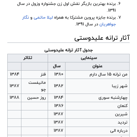
برنده بهترین بازیگر نقش اول زن
جشنواره وزول
در سال
1391.
برنده
جایزه پروین
مشترکا به همراه
لیلا حاتمی
و
نگار
جواهریان
در سال 1391.
آثار ترانه علیدوستی
جدول آثار ترانه علیدوستی
سینمایی
تئاتر
عنوان
سال
من ترانه 15 سال دارم
1380
فنز
1384
مانیفست
شهر زیبا
1382
1387
چو
چهارشنبه سوری
1384
روز حسین
1388
کنعان
1386
شیرین
1387
تردید
1387
درباره الی
1387