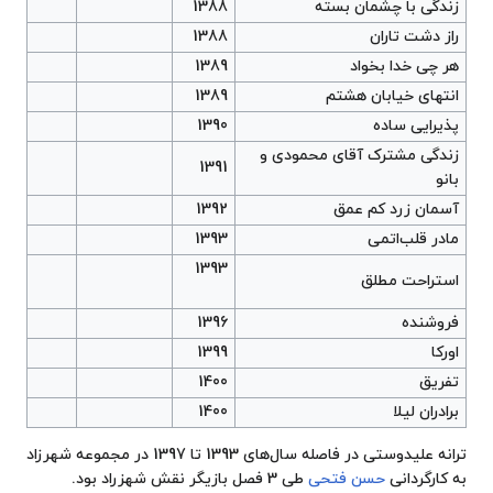
زندگی با چشمان بسته
1388
راز دشت تاران
1388
هر چی خدا بخواد
1389
انتهای خیابان هشتم
1389
پذیرایی ساده
1390
زندگی مشترک آقای محمودی و
1391
بانو
آسمان زرد کم عمق
1392
مادر قلب‌اتمی
1393
1393
استراحت مطلق
فروشنده
1396
اورکا
1399
تفریق
1400
برادران لیلا
1400
ترانه علیدوستی در فاصله سال‌های 1393 تا 1397 در مجموعه شهرزاد
به کارگردانی
حسن فتحی
طی 3 فصل بازیگر نقش شهزراد بود.