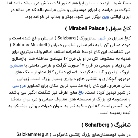
حفظ شود. بازدید از سالن اپرا همراه تور لذت بخش می تواند باشد اما
شرکت در مراسم و اجرای موسیقی و حتی مراسم باله که هر ساله در
اپرای ایالتی
وین
برگزار می شود، بهتر و جذاب تر خواهد بود.
کاخ میرابل
( Mirabell Palace )
کاخ میرابل در
شهر
سالزبورگ
( Salzburg ) اتریش واقع شده است و
مردم محلی آن را به نام محلی شلوس میرابل ( Schloss Mirabell )
می شناسند. این کاخ توسط شاهزاده اسقف اعظم ولف دیتریچ برای
هدیه به معشوقه اش در اوایل قرن 16 میلادی ساخته شد. بازسازی
های زیاد و مهمی در قرن 17 صورت گرفت و طراحی داخلی با
معماری
باروک تزئین و آراسته گردید. فضای داخلی کاخ مملو از سنگ های
مرمری، گچکاری و نقاشی های دیواری بسیار بزرگ است. زیبایی
سالن مرمری، این کاخ را به مناسب ترین مکان برای تصاویر
عروسی
در شهر تبدیل کرده است.
باغ
های اطراف نیز شگفت انگیز می باشند
و مجموعه ای بزرگ از مجسمه های معروف جهانی را می توان تماشا
کرد. گفتنی است که این جاذبه نیز به عنوان میراث جهانی یونسکو به
ثبت رسیده است.
شافبرگ
( Schafberg )
در قلب کوهستان‌های بزرگ زالتس کامرگوت ( Salzkammergut