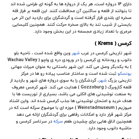
دارای 14 دروازه است، هر یک از دروازه ها به گونه ای طراحی شده اند
تا بتوانند از
قلعه
و ساکنین آن محافظت کنند. این قلعه بر فراز قله
صخره ای بلندی قرار گرفته است و گردشگران برای بازدید این اثر می
بایستی از شیب تند به بالای صخره حرکت کنند. همچنین کلیسایی
مرمری با تعداد زیادی
مجسمه
در این بخش وجود دارد.
کرمس ( Krems )
شهر تاریخی کرمس در غرب
شهر
وین واقع شده است ، ناحیه بلو
دانوب و رودخانه ی کرمس را در ورودی دره ی واچو ( Wachau Valley
) به یکدیگر وصل می کند. این شهر باستانی به عنوان میراث جهانی
یونسکو
ثبت شده است و ساختار مناسب پیاده رو ها در مرکز
تاریخی بزرگ
شهر
، گردشگران را به سوی دروازه های شهر و بازدید از
قلعه
گازوبرگ ( Gozzoburg ) هدایت می کند. شهر کرمس معروف
به صنعت نوشیدنی های الکلی می باشد، بسیاری از توریست ها با
هدف خرید و امتحان نوشیدنی ها جذب کرمس شده اند. واین اشتاد
میوزیم ( Weinstadmuseum ) موزه ای با موضوع سرکه است که در
مرکز شهر قرار دارد و امکانات رفاهی برای گردشگران ارائه می دهد
همچنین اتاق هایی برای چشیدن طعم
سرکه
در سرتاسر کرمس و
حاشیه دانوب وجود دارد.