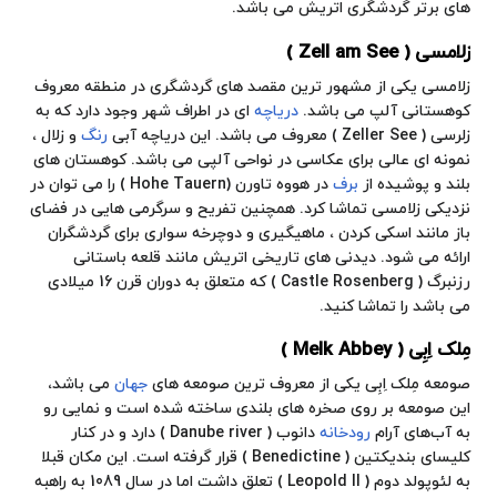
های برتر گردشگری اتریش می باشد.
زلامسی ( Zell am See )
زلامسی یکی از مشهور ترین مقصد های گردشگری در منطقه معروف
کوهستانی آلپ می باشد.
دریاچه
ای در اطراف شهر وجود دارد که به
زلرسی ( Zeller See ) معروف می باشد. این دریاچه آبی
رنگ
و زلال ،
نمونه ای عالی برای عکاسی در نواحی آلپی می باشد.
کوهستان
های
بلند و پوشیده از
برف
در هووه تاورن (Hohe Tauern ) را می توان در
نزدیکی زلامسی تماشا کرد. همچنین تفریح و سرگرمی هایی در فضای
باز مانند اسکی کردن ،
ماهیگیری
و دوچرخه سواری برای گردشگران
ارائه می شود. دیدنی های تاریخی اتریش مانند قلعه باستانی
رزنبرگ ( Castle Rosenberg ) که متعلق به دوران قرن 16 میلادی
می باشد را تماشا کنید.
مِلک اِبِی ( Melk Abbey )
صومعه مِلک اِبِی یکی از معروف ترین صومعه های
جهان
می باشد،
این صومعه بر روی
صخره
های بلندی ساخته شده است و نمایی رو
به آب‌های آرام
رودخانه
دانوب ( Danube river ) دارد و در کنار
کلیسای بندیکتین ( Benedictine ) قرار گرفته است. این مکان قبلا
به لئوپولد دوم ( Leopold II ) تعلق داشت اما در سال 1089 به راهبه