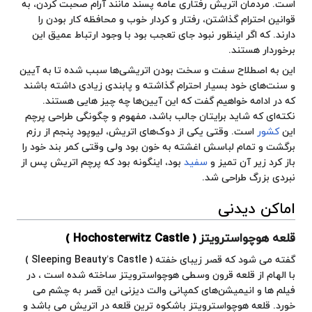
است. مردمان اتریش رفتاری عامه پسند مانند آرام صحبت کردن، به
قوانین احترام گذاشتن، رفتار و کردار خوب و محافظه کار بودن را
دارند. که اگر اینظور نبود جای تعجب بود با وجود ارتباط عمیق این
برخوردار هستند.
این به اصطلاح سفت و سخت بودن اتریشی‌ها سبب شده تا به آیین
و سنت‌های خود بسیار احترام گذاشته و پابندی زیادی داشته باشند
که در ادامه خواهیم گفت که این آیین‌ها چه چیز هایی هستند.
نکته‌ای که شاید برایتان جالب باشد، مفهوم و چگونگی طراحی
پرچم
این
کشور
است. وقتی یکی از دوک‌های اتریش، لیوپود پنجم از رزم
برگشت و تمام لباسش اغشته به خون بود ولی وقتی کمر بند خود را
باز کرد زیر آن تمیز و
سفید
بود، اینگونه بود که پرچم اتریش پس از
نبردی بزرگ طراحی شد.
اماکن دیدنی
قلعه هوچواسترویتز
( Hochosterwitz Castle )
گفته می شود که قصر زیبای خفته ( Sleeping Beauty’s Castle )
با الهام از قلعه قرون وسطی هوچواسترویتز ساخته شده است ، در
فیلم ها و انیمیشن‌های کمپانی والت دیزنی این قصر به چشم می
خورد. قلعه هوچواسترویتز باشکوه ترین قلعه در اتریش می باشد و