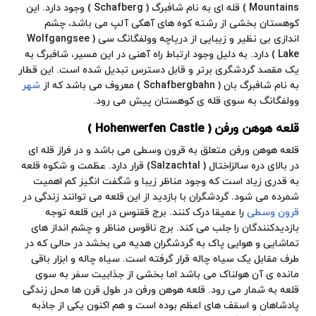
Mountains ) قله ای به نام شافبرگ ( Schafberg ) وجود دارد. این
کوهستان
بخشی از
رشته کوه
های آهکی آلپ می باشد، چشم
اندازی بی نظیر و زیبایی از دریاچه وولفگانگ سی ( Wolfgangsee
Lake ) دارد. به دلیل وجود ارتباط راه آهنی در این مسیر، شافبرگ به
یک مقصد گردشگری برتر و قابل دسترس تبدیل شده است. این قطار
به نام شافبرگ بان ( Schafbergbahn ) معروف می باشد که از
شهر
وولفگانگ به سوی قله ی کوهستان پیش می رود.
قلعه هوهن ورفن ( Hohenwerfen Castle )
قلعه هوهن ورفن متعلق به قرون وسطی می باشد و در فراز قله ای
در بالای دره سالزاختال ( Salzachtal) قرار دارد. عظمت و شکوه
قلعه
به قدری زیاد است که وجود مناظر زیبا و شگفت انگیز کم اهمیت
شمرده می شود. گردشگران با بازدید از این قلعه می توانند زندگی در
قرون وسطی
را عمیقا درک کنند. برج ققنوس در این قلعه توجه
بازدیدکنندگان را جلب می کند. برج ناقوس مناظر و چشم انداز های
تماشایی و هوایی پاک به گردشگران هدیه می بخشد در حالی که در
طرف مقابل یک سیاه چاله قرار گرفته است. سیاه چاله و ابزار باقی
مانده ی آن هولناک می باشد اما بخشی از جذابیت سفر به سوی
قلعه
به شمار می رود. قلعه هوهن ورفن در طول قرن ها محل زندگی
پادشاهان و اسقف های اعظم بوده است و هم اکنون یکی از جاذبه