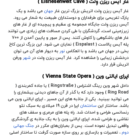
غار آیس ریزن وِلت ( Eisriesenwelt Cave )
غار آیس ریزن‌ وِلت اتریش بزرگ ‌ترین غار
جهان
می باشد و یک
پارک تفریحی برای طرفداران و دوستداران طبیعت به شمار می رود.
آیس ریزن وِلت جایگاه مجموعه ی عظیم و پیچیده ای از غار های
زیرزمینی است، گردشگران با طی کردن مسافت های زیادی می توانند
غار های باشکوهی را کاوش کنند. پس از عبور و پایین آمدن از 700
پله آیس پالاست ( Eispalast ) نمایان می شود. این بزرگ ترین کاخ
یخی در جهان می باشد و با انعکاس
نور
به دیوار های آن می توان
درخشش زیبایی را مشاهده کرد. غار آیس ریزن وِلت در
شهر
ورفن
اتریش قرار دارد.
اپرای ایالتی وین ( Vienna State Opera )
داخل شهر وین رینگ اشتراس ( Ringstraße ) یا جاده کمربندی (
Ring Road ) وجود دارد که با گذر از آن جاهای دیدنی بیشماری را
می توانید ببینید. یکی از جاذبه های این مسیر ، اپرای ایالتی وین می
باشد. ساختار این
ساختمان
اپرا در قرن 19 میلادی به سبک نئو
رنسانسی طراحی و احداث شد. راه پله های مرمری و سقف های
نقاشی و طراحی شده، اپرای ایالتی وین را به یک جاذبه ی گردشگری
واقعی تبدیل نموده است. پس از بمباران‌های مکرر در
جنگ جهانی
دوم
، تعمیرات و بازسازی بر روی سازه صورت گرفت تا ساختار اصلی