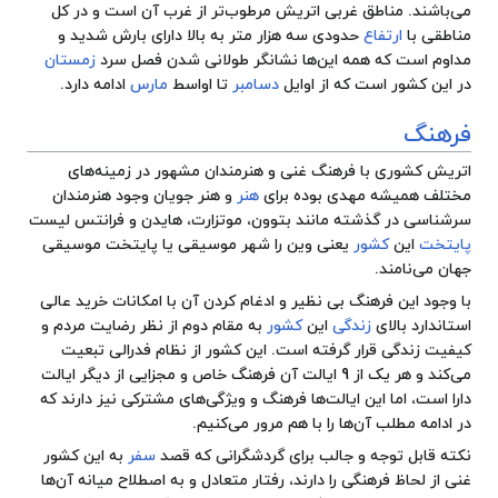
می‌باشند. مناطق غربی اتریش مرطوب‌تر ‌از غرب آن است و در کل
مناطقی با
ارتفاع
حدودی سه هزار متر به بالا دارای بارش شدید و
مداوم است که همه این‌ها نشانگر طولانی شدن فصل سرد
زمستان
در این کشور است که از اوایل
دسامبر
تا اواسط
مارس
ادامه دارد.
فرهنگ
اتریش کشوری با فرهنگ غنی و هنرمندان مشهور در زمینه‌های
مختلف همیشه مهدی بوده برای
هنر
و هنر جویان وجود هنرمندان
سرشناسی در گذشته مانند بتوون، موتزارت، هایدن و فرانتس لیست
پایتخت
این
کشور
یعنی وین را شهر موسیقی یا پایتخت موسیقی
جهان می‌نامند.
با وجود این فرهنگ بی نظیر و ادغام کردن آن با امکانات خرید عالی
استاندارد بالای
زندگی
این
کشور
به مقام دوم از نظر رضایت مردم و
کیفیت زندگی قرار گرفته است. این کشور از نظام فدرالی تبعیت
می‌کند و هر یک از 9 ایالت آن فرهنگ خاص و مجزایی از دیگر
ایالت
دارا است، اما این ایالت‌ها فرهنگ و ویژگی‌های مشترکی نیز دارند که
در ادامه مطلب آن‌ها را با هم مرور می‌کنیم.
نکته قابل توجه و جالب برای گردشگرانی که قصد
سفر
به این کشور
غنی از لحاظ فرهنگی را دارند، رفتار متعادل و به اصطلاح میانه آن‌ها