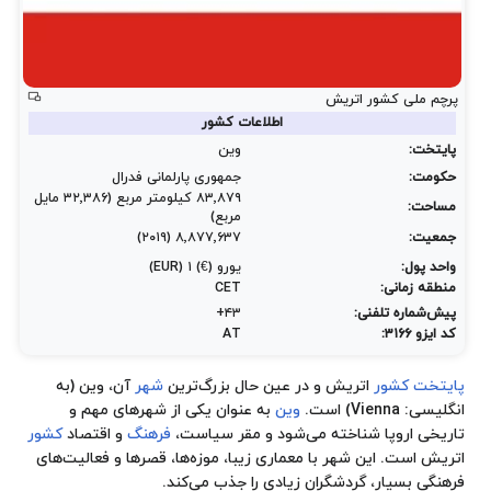
پرچم ملی کشور اتریش
اطلاعات کشور
پایتخت:
وین
حکومت:
جمهوری پارلمانی فدرال
۸۳٬۸۷۹ کیلومتر مربع (۳۲٬۳۸۶ مایل
مساحت:
مربع)
جمعیت:
۸٬۸۷۷٬۶۳۷ (۲۰۱۹)
واحد پول:
یورو (€) ۱ (EUR)
منطقه زمانی:
CET
پیش‌شماره تلفنی:
۴۳+
کد ایزو ۳۱۶۶:
AT
پایتخت
کشور
اتریش و در عین حال بزرگ‌ترین
شهر
آن، وین (به
انگلیسی: Vienna) است.
وین
به عنوان یکی از شهرهای مهم و
تاریخی اروپا شناخته می‌شود و مقر سیاست،
فرهنگ
و اقتصاد
کشور
اتریش است. این شهر با معماری زیبا، موزه‌ها، قصرها و فعالیت‌های
فرهنگی بسیار، گردشگران زیادی را جذب می‌کند.