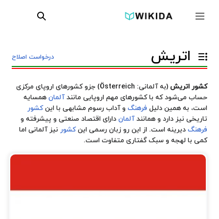
پرش
ابزارها
به
جمع و باز کردن نوار کناری
جستجو
محتوا
اتریش
درخواست اصلاح
تغییر وضعیت فهرست محتویات
کشور اتریش
(به آلمانی: Österreich) جزو کشور‌های
اروپای مرکزی
حساب می‌شود که با کشور‌های مهم اروپایی مانند
آلمان
همسایه
است،‌ به همین دلیل
فرهنگ
و آداب رسوم مشابهی با این
کشور
تاریخی نیز دارد و همانند
آلمان
دارای اقتصاد صنعتی و پیشرفته و
فرهنگ
دیرینه است. از این رو زبان رسمی این
کشور
نیز آلمانی اما
کمی با لهجه و سبک گفتاری متفاوت است.