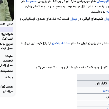
اپیشگی
هم تجربیاتی دارد. او در برنامه تلویزیونی
خندوانه
در
مارال جلوه
بود. او همچنین در پویانمایی‌های
ه
بوده‌است.
ران
شب‌های لیالی
در
تهران
است که غذاهای هندی، ایتالیایی و
هادی کاظم
نام(های):
لقب(ها):
سمانه پاکدل
ازدواج کرد. این زوج تا
تاریخ تولد:
محل تولد:
ملیت:
تابعیت:
محل زندگی
 تلویزیون، شبکه نمایش خانگی و... مشاهده می‌شود:
تحصیلات:
پیشه:
کارگردان
همسر(ها):
ابی
فرزندان:
ش