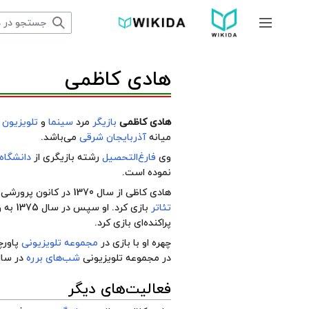
پرش
به
جمع و باز کردن نوار کناری
محتوا
هادی کاظمی
هادی کاظمی
بازیگر
مرد
سینما
و
تلویزیون
ا
میانه
آذربایجان شرقی
می‌باشد.
وی
فارغ‌التحصیل
رشته بازیگری از
دانشگاه 
نموده است.
هادی کاظی از سال 1370 در
کانون پرورشی 
تئاتر
بازی کرد. او سپس در سال 1375 به واسطه
پراکنده‌ای بازی کرد.
چهره او با بازی در
مجموعه تلویزیونی
پاور
در مجموعه تلویزیونی
شب‌های برره
در سال 1384
فعالیت‌های دیگر