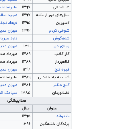
۱۳ شمالی
۱۳۹۷
علیرضا امی
سال‌های دور از خانه
۱۳۹۷
مجید صال
آسپرین
۱۳۹۵
فرهاد نجف
شوخی کردم
۱۳۹۲
مهران مدی
شاهگوش
داود میربا
ویلای من
۱۳۹۱
مهران مدی
کار کاذب
۱۳۸۹
مهرداد م
کلاهبردار
۱۳۸۹
مهرداد م
قهوه تلخ
1390
مهران مدی
شب به یاد ماندنی
۱۳۸۹
علیرضا اتف
گنج مظفر
۱۳۸۶
مهران مدی
فضانوردان
۱۳۸۵
سیامک انص
صداپیشگی
عنوان
سال
خندوانه
۱۳۹۵
پرندگان خشمگین
۱۳۹۶