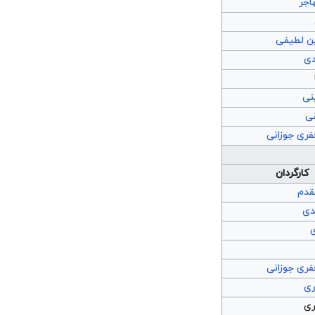
اجر
 لطیفی
دی
نی
ی
ری جوزانی
کارگردان
دم
دی
ری جوزانی
ری
ری