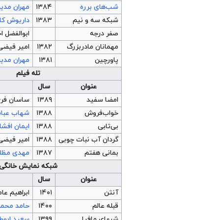
شب‌های برره
۱۳۸۴
مهران مدی
شبکه سه و نیم
۱۳۸۳
داریوش کار
صفر درجه
ابوالفضل ا
مهمانان مادربزرگ
۱۳۸۲
امیر فیضی
پاورچین
۱۳۸۱
مهران مدی
تله فیلم
عنوان
سال
امضا سفید
۱۳۸۹
ساسان فرخ‌
خواب‌فروش
۱۳۸۸
شهاب عبا
بی‌تابی
۱۳۸۸
ایمان افشا
گردان آب نبات چوبی
۱۳۸۸
امیر فیضی
بمانی هفتم
۱۳۸۷
مهدی مظل
شبکه نمایش خانگی
عنوان
سال
آنتن
۱۴۰۱
ابراهیم عام
قبله عالم
۱۴۰۰
حامد محم
شبهای مافیا
۱۳۹۹
سعید ابوط