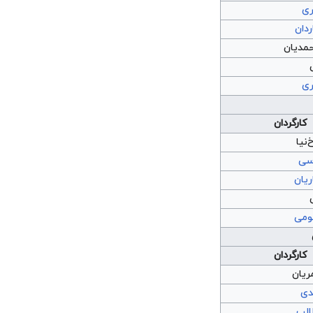
ری
دان
حمدیان
ری
کارگردان
نیا
سی
ریان
ومی
کارگردان
ریان
دی
الب