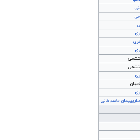
نی
حی
ی
ری
قری
ری
حتشمی
حتشمی
ری
اقیان
ری
اری
پیمان قاسم‌خانی