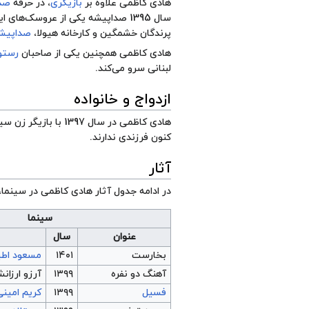
هادی کاظمی علاوه بر
بازیگری
، در حرفه
صد
سال 1395 صداپیشه یکی از عروسک‌های این برنامه با نام
پرندگان خشمگین
و
کارخانه هیولا
،
صداپیش
هادی کاظمی همچنین یکی از صاحبان
رستو
لبنانی سرو می‌کند.
ازدواج و خانواده
هادی کاظمی در سال 1397 با بازیگر زن سینما و تلویزیون ایران به نام
کنون فرزندی ندارند.
آثار
در ادامه جدول آثار هادی کاظمی در سینما،
سینما
عنوان
سال
بخارست
۱۴۰۱
مسعود اطی
آهنگ دو نفره
۱۳۹۹
آرزو ارزان
فسیل
۱۳۹۹
کریم امینی