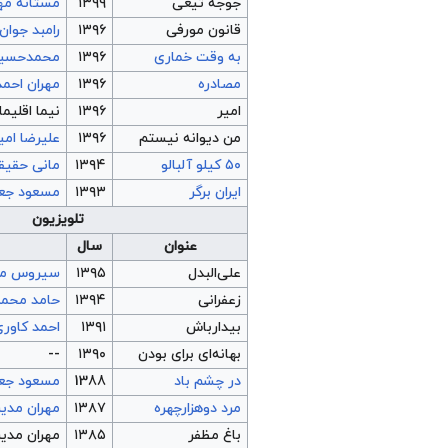
جوجه تیغی
۱۳۹۹
مستانه مه
قانون مورفی
۱۳۹۶
رامبد جوان
به وقت خماری
۱۳۹۶
محمدحسین
مصادره
۱۳۹۶
مهران احم
امیر
۱۳۹۶
نیما اقلیما
من دیوانه نیستم
۱۳۹۶
علیرضا امی
۵۰ کیلو آلبالو
۱۳۹۴
مانی حقیق
ایران برگر
۱۳۹۳
مسعود جعف
تلویزیون
عنوان
سال
علی‌البدل
۱۳۹۵
سیروس مق
زعفرانی
۱۳۹۴
حامد محم
بیدارباش
۱۳۹۱
احمد کاوری
بهانه‌ای برای بودن
۱۳۹۰
--
در چشم باد
1388
مسعود جعف
مرد دوهزارچهره
۱۳۸۷
مهران مدی
باغ مظفر
۱۳۸۵
مهران مدی