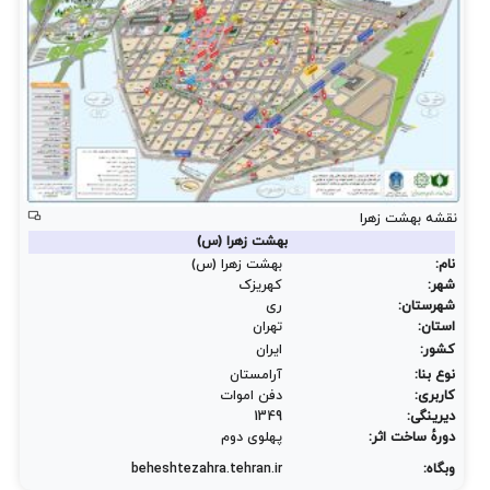
نقشه بهشت زهرا
بهشت زهرا (س)
نام:
بهشت زهرا (س)
شهر:
کهریزک
شهرستان:
ری
استان:
تهران
کشور:
ایران
نوع بنا:
آرامستان
کاربری:
دفن اموات
دیرینگی:
1349
دورهٔ ساخت اثر:
پهلوی دوم
وبگاه:
beheshtezahra.tehran.ir