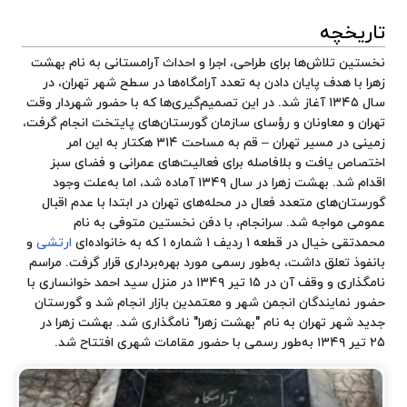
تاریخچه
نخستین تلاش‌ها برای طراحی، اجرا و احداث آرامستانی به نام بهشت
زهرا با هدف پایان دادن به تعدد آرامگاه‌ها در سطح شهر تهران، در
سال ۱۳۴۵ آغاز شد. در این تصمیم‌گیری‌ها که با حضور شهردار وقت
تهران و معاونان و رؤسای سازمان گورستان‌های پایتخت انجام گرفت،
زمینی در مسیر تهران – قم به مساحت ۳۱۴ هکتار به این امر
اختصاص یافت و بلافاصله برای فعالیت‌های عمرانی و فضای سبز
اقدام شد. بهشت زهرا در سال ۱۳۴۹ آماده شد، اما به‌علت وجود
گورستان‌های متعدد فعال در محله‌های تهران در ابتدا با عدم اقبال
عمومی مواجه شد. سرانجام، با دفن نخستین متوفی به نام
محمدتقی خیال
در قطعه ۱ ردیف ۱ شماره ۱ که به خانواده‌ای
ارتشی
و
بانفوذ تعلق داشت، به‌طور رسمی مورد بهره‌برداری قرار گرفت. مراسم
نامگذاری و وقف آن در ۱۵ تیر ۱۳۴۹ در منزل سید احمد خوانساری با
حضور نمایندگان انجمن شهر و معتمدین بازار انجام شد و گورستان
جدید شهر تهران به نام "بهشت زهرا" نامگذاری شد. بهشت زهرا در
۲۵ تیر ۱۳۴۹ به‌طور رسمی با حضور مقامات شهری افتتاح شد.
موقعیت