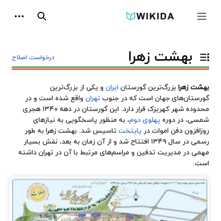
پرش
ابزارها
به
جمع و باز کردن نوار کناری
جستجو
محتوا
بهشت زهرا
درخواست اصلاح
تغییر وضعیت فهرست محتویات
بهشت زهرا
بزرگ‌ترین
گورستان
ایران
و یکی از بزرگ‌ترین
گورستان‌های جهان است که در جنوب
تهران
واقع شده است و در
محدوده شهر
کهریزک
قرار دارد. این گورستان در دهه ۱۳۴۰ هجری
شمسی، در دوره
پهلوی دوم
، به منظور پاسخگویی به نیازهای
روزافزون دفن اموات در
پایتخت
تاسیس شد. بهشت زهرا به طور
رسمی در سال ۱۳۴۹ افتتاح شد و از آن زمان به بعد، نقش بسیار
مهمی در مدیریت تدفین و مراسم‌های مرتبط با آن در تهران داشته
است.