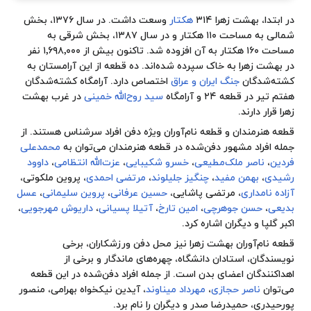
در ابتدا، بهشت زهرا ۳۱۴
هکتار
وسعت داشت. در سال ۱۳۷۶، بخش
شمالی به مساحت ۱۱۰ هکتار و در سال ۱۳۸۷، بخش شرقی به
مساحت ۱۶۰ هکتار به آن افزوده شد. تاکنون بیش از ۱٬۶۹۸٬۰۰۰ نفر
در بهشت زهرا به خاک سپرده شده‌اند. ده قطعه از این آرامستان به
کشته‌شدگان
جنگ ایران و عراق
اختصاص دارد. آرامگاه کشته‌شدگان
هفتم تیر در قطعه ۲۴ و آرامگاه
سید روح‌الله خمینی
در غرب بهشت
زهرا قرار دارند.
قطعه هنرمندان و قطعه نام‌آوران ویژه دفن افراد سرشناس هستند. از
جمله افراد مشهور دفن‌شده در قطعه هنرمندان می‌توان به
محمدعلی
فردین
،
ناصر ملک‌مطیعی
،
خسرو شکیبایی
،
عزت‌الله انتظامی
،
داوود
رشیدی
،
بهمن مفید
،
چنگیز جلیلوند
،
مرتضی احمدی
،
پروین ملکوتی
،
آزاده نامداری
،
مرتضی پاشایی
،
حسین عرفانی
،
پروین سلیمانی
،
عسل
بدیعی
،
حسن جوهرچی
،
امین تارخ
،
آتیلا پسیانی
،
داریوش مهرجویی
،
اکبر گلپا
و دیگران اشاره کرد.
قطعه نام‌آوران بهشت زهرا نیز محل دفن ورزشکاران، برخی
نویسندگان، استادان دانشگاه، چهره‌های ماندگار و برخی از
اهداکنندگان اعضای بدن است. از جمله افراد دفن‌شده در این قطعه
می‌توان
ناصر حجازی
،
مهرداد میناوند
،
آیدین نیکخواه بهرامی
،
منصور
پورحیدری
،
حمیدرضا صدر
و دیگران را نام برد.